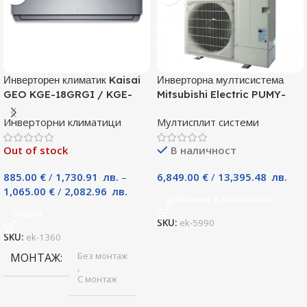
Инверторен климатик Kaisai
Инверторна мултисистема
GEO KGE-18GRGI / KGE-
Mitsubishi Electric PUMY-
18GRGO, 18000 BTU, Клас
P125YKM, Клас А
Инверторни климатици
Мултисплит системи
A++
Out of stock
В наличност
885.00
€
/
1,730.91
лв.
–
6,849.00
€
/
13,395.48
лв.
1,065.00
€
/
2,082.96
лв.
Добавяне В Количката
Опции
SKU:
ek-5990
SKU:
ek-1360
Без монтаж
МОНТАЖ
,
С монтаж