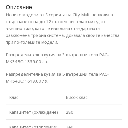
Описание
Новите модели от S серията на City Multi позволява
свързването на до 12 вътрешни тела към едно
външно тяло, като се използва стандартната
разклонена тръбна система, доказала своите качества
при по-големите модели.
Разпределителна кутия за 3 вътрешни тела PAC-
MK34BC: 1339.00 лв.
Разпределителна кутия за 5 вътрешни тела PAC-
MK54BC: 1619.00 лв.
Клас
Висок клас
Капацитет (охлаждане)
280
Капацитет (отопление)
240