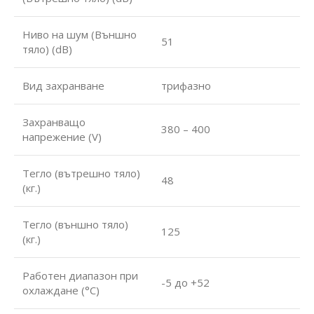
Ниво на шум (Външно
51
тяло) (dB)
Вид захранване
трифазно
Захранващо
380 – 400
напрежение (V)
Тегло (вътрешно тяло)
48
(кг.)
Тегло (външно тяло)
125
(кг.)
Работен диапазон при
-5 до +52
охлаждане (°С)