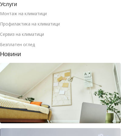
Услуги
Монтаж на климатици
Профилактика на климатици
Сервиз на климатици
Безплатен оглед
Новини
Как д
избер
клима
за
манса
юли 2
2026
Клима