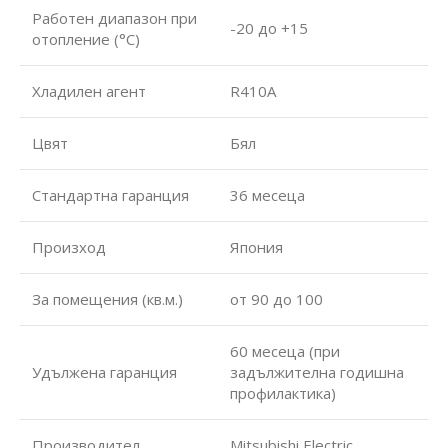
Работен диапазон при
-20 до +15
отопление (°С)
Хладилен агент
R410A
Цвят
Бял
Стандартна гаранция
36 месеца
Произход
Япония
За помещения (кв.м.)
от 90 до 100
60 месеца (при
Удължена гаранция
задължителна годишна
профилактика)
Производител
Mitsubishi Electric