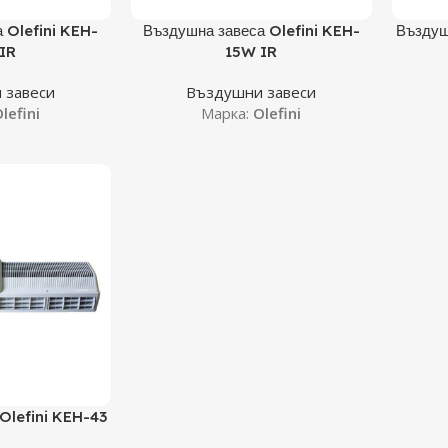
Още
Още
 Olefini KEH-
Въздушна завеса Olefini KEH-
Въздуш
IR
15W IR
 завеси
Въздушни завеси
lefini
Марка:
Olefini
Olefini KEH-43