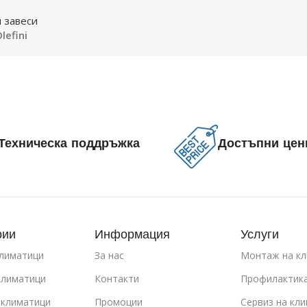
 завеси
lefini
Техническа поддръжка
Достъпни цен
рии
Информация
Услуги
климатици
За нас
Монтаж на кл
климатици
Контакти
Профилактика
 климатици
Промоции
Сервиз на кл