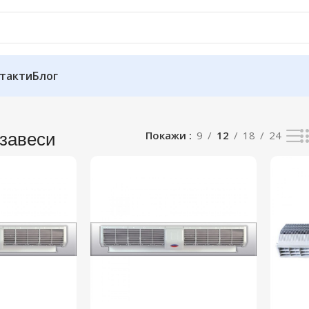
такти
Блог
завеси
Покажи
9
12
18
24