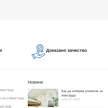
и
Доказано качество
Новини
иматици
Как да изберем климатик за
мансарда
 на климатици
юли 22, 2026
иматици