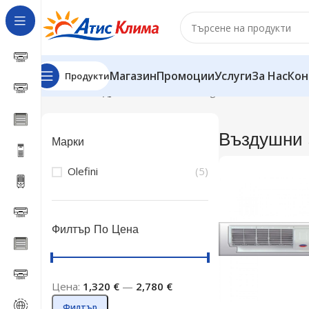
Магазин
Промоции
Услуги
За Нас
Кон
Продукти
Начало
Въздушни завеси
Showing all 5 results
Въздушни 
Марки
Olefini
(5)
Филтър По Цена
Цена:
1,320 €
—
2,780 €
Филтър