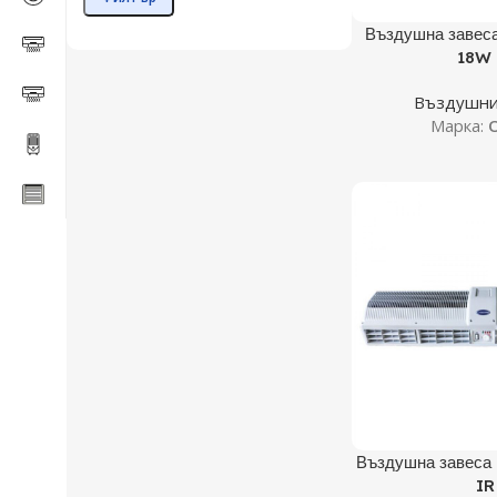
Още
Въздушна завеса
18W 
Въздушни
Марка:
O
Още
Въздушна завеса 
IR