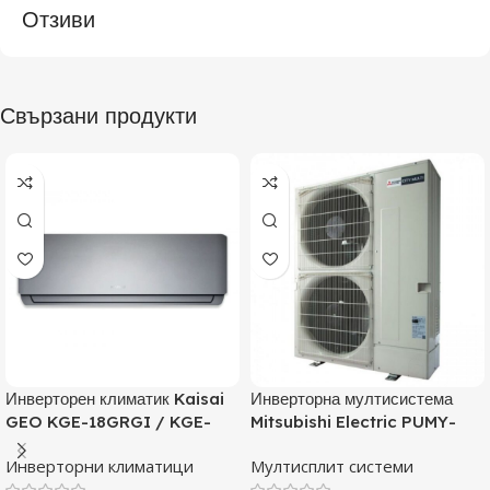
Отзиви
Свързани продукти
Инверторен климатик Kaisai
Инверторна мултисистема
GEO KGE-18GRGI / KGE-
Mitsubishi Electric PUMY-
18GRGO, 18000 BTU, Клас
P125YKM, Клас А
Инверторни климатици
Мултисплит системи
A++