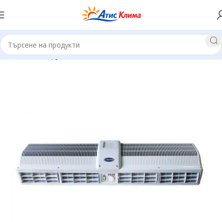
Начало
Въздушни завеси