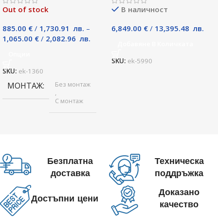
Out of stock
В наличност
885.00
€
/
1,730.91
лв.
–
6,849.00
€
/
13,395.48
лв.
1,065.00
€
/
2,082.96
лв.
Добавяне В Количката
Опции
SKU:
ek-5990
SKU:
ek-1360
Без монтаж
МОНТАЖ
,
С монтаж
Безплатна
Техническа
доставка
поддръжка
Доказано
Достъпни цени
качество