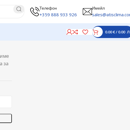
Телефон
Имейл
+359 888 933 926
sales@atisclima.c
0.00
€
/
0.00
Л
 име
а за