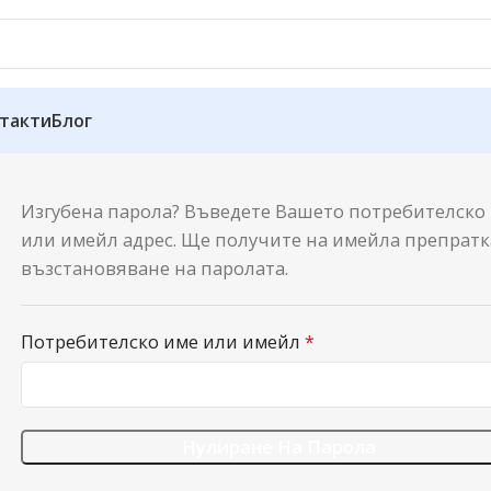
такти
Блог
Изгубена парола? Въведете Вашето потребителско
или имейл адрес. Ще получите на имейла препратк
възстановяване на паролата.
Потребителско име или имейл
*
Нулиране На Парола