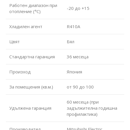
Работен диапазон при
-20 до +15
отопление (°С)
Хладилен агент
R410A
Цвят
Бял
Стандартна гаранция
36 месеца
Произход
Япония
За помещения (кв.м.)
от 90 до 100
60 месеца (при
Удължена гаранция
задължителна годишна
профилактика)
Производител
Mitsubishi Electric