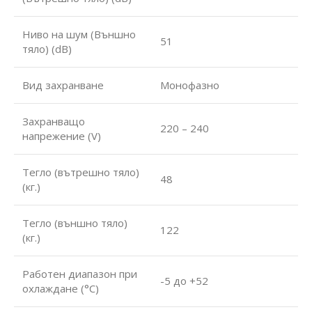
Ниво на шум (Външно
51
тяло) (dB)
Вид захранване
Монофазно
Захранващо
220 – 240
напрежение (V)
Тегло (вътрешно тяло)
48
(кг.)
Тегло (външно тяло)
122
(кг.)
Работен диапазон при
-5 до +52
охлаждане (°С)