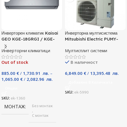
Инверторен климатик Kaisai
Инверторна мултисистема
GEO KGE-18GRGI / KGE-
Mitsubishi Electric PUMY-
18GRGO, 18000 BTU, Клас
P125YKM, Клас А
Инверторни климатици
Мултисплит системи
A++
Out of stock
В наличност
885.00
€
/
1,730.91
лв.
–
6,849.00
€
/
13,395.48
лв.
1,065.00
€
/
2,082.96
лв.
Добавяне В Количката
Опции
SKU:
ek-5990
SKU:
ek-1360
Без монтаж
МОНТАЖ
,
С монтаж