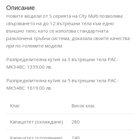
Описание
Новите модели от S серията на City Multi позволява
свързването на до 12 вътрешни тела към едно
външно тяло, като се използва стандартната
разклонена тръбна система, доказала своите качества
при по-големите модели.
Разпределителна кутия за 3 вътрешни тела PAC-
MK34BC: 1339.00 лв.
Разпределителна кутия за 5 вътрешни тела PAC-
MK54BC: 1619.00 лв.
Клас
Висок клас
Капацитет (охлаждане)
280
Капацитет (отопление)
240