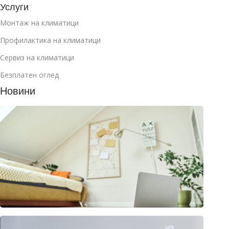
Услуги
Монтаж на климатици
Профилактика на климатици
Сервиз на климатици
Безплатен оглед
Новини
Как д
избер
клима
за
манса
юли 2
2026
Клима