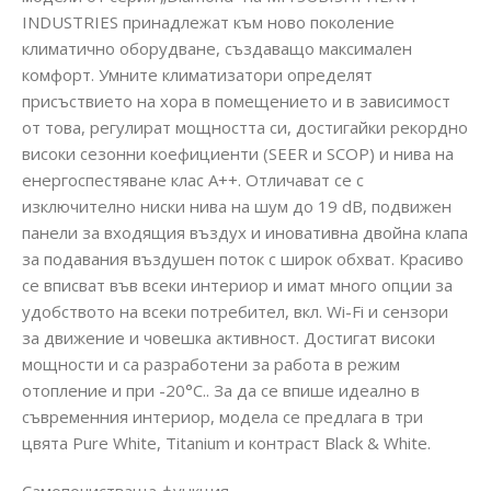
INDUSTRIES принадлежат към ново поколение
климатично оборудване, създаващо максимален
комфорт. Умните климатизатори определят
присъствието на хора в помещението и в зависимост
от това, регулират мощността си, достигайки рекордно
високи сезонни коефициенти (SEER и SCOP) и нива на
енергоспестяване клас A++. Отличават се с
изключително ниски нива на шум до 19 dB, подвижен
панели за входящия въздух и иновативна двойна клапа
за подавания въздушен поток с широк обхват. Красиво
се вписват във всеки интериор и имат много опции за
удобството на всеки потребител, вкл. Wi-Fi и сензори
за движение и човешка активност. Достигат високи
мощности и са разработени за работа в режим
отопление и при -20°C.. За да се впише идеално в
съвременния интериор, модела се предлага в три
цвята Pure White, Titanium и контраст Black & White.