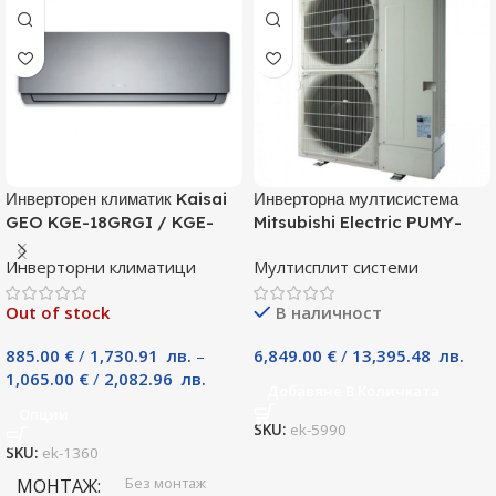
Инверторен климатик Kaisai
Инверторна мултисистема
GEO KGE-18GRGI / KGE-
Mitsubishi Electric PUMY-
18GRGO, 18000 BTU, Клас
P125YKM, Клас А
Инверторни климатици
Мултисплит системи
A++
Out of stock
В наличност
885.00
€
/
1,730.91
лв.
–
6,849.00
€
/
13,395.48
лв.
1,065.00
€
/
2,082.96
лв.
Добавяне В Количката
Опции
SKU:
ek-5990
SKU:
ek-1360
Без монтаж
МОНТАЖ