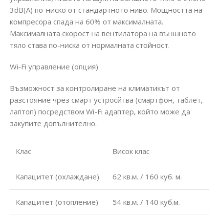
3dB(A) по-ниско от стандартното ниво. Мощността на
компресора спада на 60% от максималната.
Максималната скорост на вентилатора на външното
тяло става по-ниска от нормалната стойност.
Wi-Fi управление (опция)
Възможност за контролиране на климатикът от
разстояние чрез смарт устросйтва (смартфон, таблет,
лаптоп) посредством Wi-Fi адаптер, който може да
закупите допълнително.
Клас
Висок клас
Капацитет (охлаждане)
62 кв.м. / 160 куб. м.
Капацитет (отопление)
54 кв.м. / 140 куб.м.