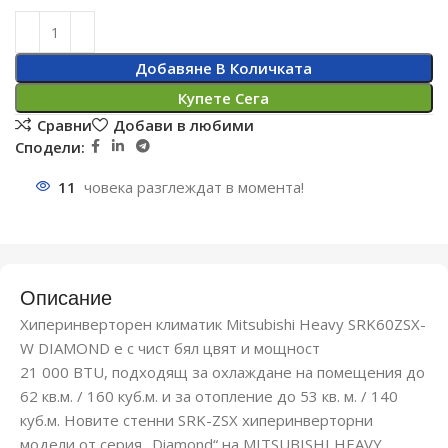
Добавяне В Количката
Купете Сега
Сравни
Добави в любими
Сподели:
11
човека разглеждат в момента!
Описание
Хиперинверторен климатик Mitsubishi Heavy SRK60ZSX-
W DIAMOND е с чист бял цвят и мощност
21 000 BTU, подходящ за охлаждане на помещения до
62 кв.м. / 160 куб.м. и за отопление до 53 кв. м. / 140
куб.м. Новите стенни SRK-ZSX хиперинверторни
модели от серия „Diamond“ на MITSUBISHI HEAVY