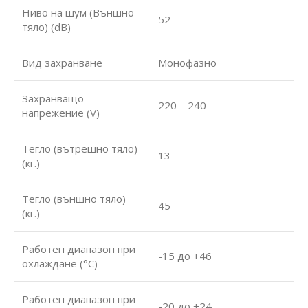
Ниво на шум (Външно
52
тяло) (dB)
Вид захранване
Монофазно
Захранващо
220 – 240
напрежение (V)
Тегло (вътрешно тяло)
13
(кг.)
Тегло (външно тяло)
45
(кг.)
Работен диапазон при
-15 до +46
охлаждане (°С)
Работен диапазон при
-20 до +24