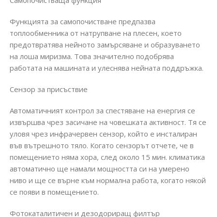
Самопочистваща функция
Функцията за самопочистване предпазва
топлообменника от натрупване на плесен, което
предотвратява нейното замърсяване и образуването
на лоша миризма. Това значително подобрява
работата на машината и улеснява нейната поддръжка.
Сензор за присъствие
Автоматичният контрол за спестяване на енергия се
извършва чрез засичане на човешката активност. Тя се
уловя чрез инфрачервен сензор, който е инсталиран
във вътрешното тяло. Когато сензорът отчете, че в
помещението няма хора, след около 15 мин. климатика
автоматично ще намали мощността си на умерено
ниво и ще се върне към нормална работа, когато някой
се появи в помещението.
Фотокаталитичен и дезодориращ филтър