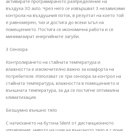
активирате програмираното разпределение на
въздуха 3D auto. Чрез него се извършват 3 независими
контрола на въздушния поток, в резултат на което той
е равномерен, тих и достига до всеки ъгъл на
помещението. Постига се икономична работа и се
минимизират енергийните загуби.
3 Сензора
Контролирането на стайната температура и
влажността е изключително важно за комфорта на
потребителя. Използват се три сензора за контрол на
стайната температура, влажността в помещението и
външната температура, за да се постигне оптимална
климатизация.
Безшумно външно тяло
С натискането на бутона Silent от дистанционното
управление, нивото на шум на външното тяло е с поне