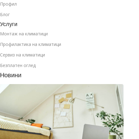
Профил
Блог
Услуги
Монтаж на климатици
Профилактика на климатици
Сервиз на климатици
Безплатен оглед
Новини
Как д
избер
клима
за
манса
юли 2
2026