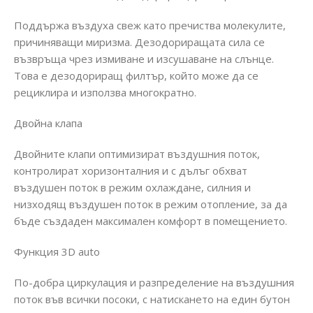
Поддържа въздуха свеж като пречиства молекулите,
причиняващи миризма. Дезодориращата сила се
възвръща чрез измиване и изсушаване на слънце.
Това е дезодориращ филтър, който може да се
рециклира и използва многократно.
Двойна клапа
Двойните клапи оптимизират въздушния поток,
контролират хоризонталния и с дълъг обхват
въздушен поток в режим охлаждане, силния и
низходящ въздушен поток в режим отопление, за да
бъде създаден максимален комфорт в помещението.
Функция 3D auto
По-добра циркулация и разпределение на въздушния
поток във всички посоки, с натискането на един бутон