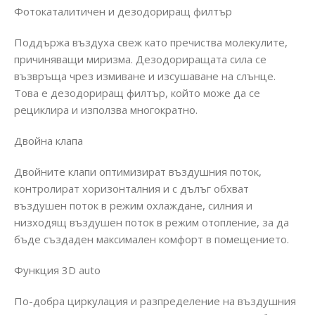
Фотокаталитичен и дезодориращ филтър
Поддържа въздуха свеж като пречиства молекулите,
причиняващи миризма. Дезодориращата сила се
възвръща чрез измиване и изсушаване на слънце.
Това е дезодориращ филтър, който може да се
рециклира и използва многократно.
Двойна клапа
Двойните клапи оптимизират въздушния поток,
контролират хоризонталния и с дълъг обхват
въздушен поток в режим охлаждане, силния и
низходящ въздушен поток в режим отопление, за да
бъде създаден максимален комфорт в помещението.
Функция 3D auto
По-добра циркулация и разпределение на въздушния