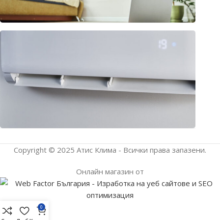
Клима
или
термо
– раз
подх
прило
юли 1
2026
Copyright © 2025 Атис Клима - Всички права запазени.
Онлайн магазин от
0