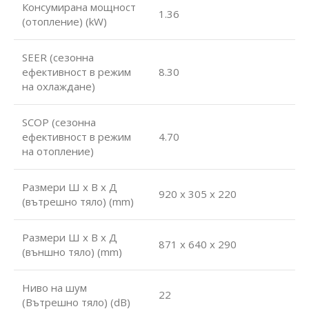
Консумирана мощност
1.36
(отопление) (kW)
SEER (сезонна
ефективност в режим
8.30
на охлаждане)
SCOP (сезонна
ефективност в режим
4.70
на отопление)
Размери Ш х В х Д
920 x 305 x 220
(вътрешно тяло) (mm)
Размери Ш х В х Д
871 x 640 x 290
(външно тяло) (mm)
Ниво на шум
22
(Вътрешно тяло) (dB)