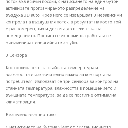
поток във всички посоки, с натискането на един бутон
активирате програмираното разпределение на
въздуха 3D auto. Чрез него се извършват 3 независими
контрола на въздушния поток, в резултат на което той
е равномерен, тих и достига до всеки ъгъл на
помещението. Постига се икономична работа и се
минимизират енергийните загуби.
3 Сензора
Контролирането на стайната температура и
влажността е изключително важно за комфорта на
потребителя. Използват се три сензора за контрол на
стайната температура, влажността в помещението и
външната температура, за да се постигне оптимална
климатизация.
Безшумно външно тяло
С натискането на бутона Silent от дистанционното