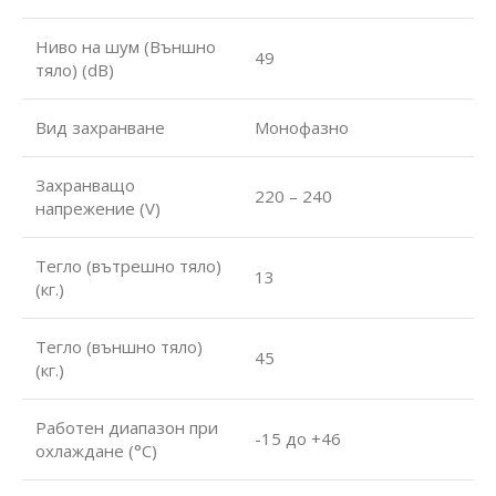
Ниво на шум (Външно
49
тяло) (dB)
Вид захранване
Монофазно
Захранващо
220 – 240
напрежение (V)
Тегло (вътрешно тяло)
13
(кг.)
Тегло (външно тяло)
45
(кг.)
Работен диапазон при
-15 до +46
охлаждане (°С)