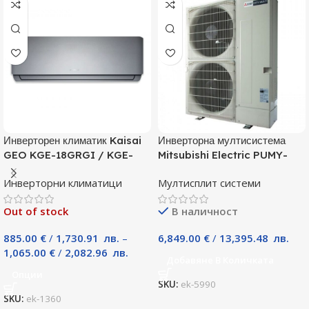
Инверторен климатик Kaisai
Инверторна мултисистема
GEO KGE-18GRGI / KGE-
Mitsubishi Electric PUMY-
18GRGO, 18000 BTU, Клас
P125YKM, Клас А
Инверторни климатици
Мултисплит системи
A++
Out of stock
В наличност
885.00
€
/
1,730.91
лв.
–
6,849.00
€
/
13,395.48
лв.
1,065.00
€
/
2,082.96
лв.
Добавяне В Количката
Опции
SKU:
ek-5990
SKU:
ek-1360