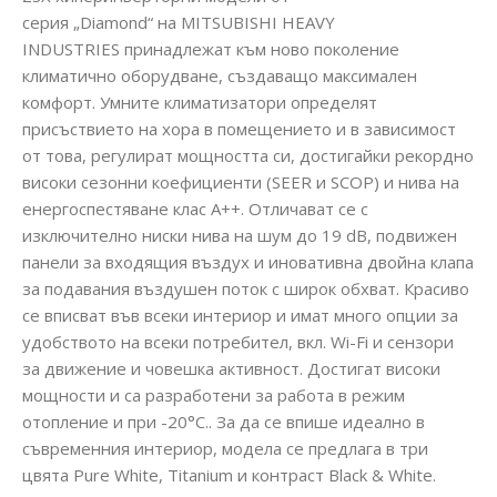
серия „Diamond“ на MITSUBISHI HEAVY
INDUSTRIES принадлежат към ново поколение
климатично оборудване, създаващо максимален
комфорт. Умните климатизатори определят
присъствието на хора в помещението и в зависимост
от това, регулират мощността си, достигайки рекордно
високи сезонни коефициенти (SEER и SCOP) и нива на
енергоспестяване клас A++. Отличават се с
изключително ниски нива на шум до 19 dB, подвижен
панели за входящия въздух и иновативна двойна клапа
за подавания въздушен поток с широк обхват. Красиво
се вписват във всеки интериор и имат много опции за
удобството на всеки потребител, вкл. Wi-Fi и сензори
за движение и човешка активност. Достигат високи
мощности и са разработени за работа в режим
отопление и при -20°C.. За да се впише идеално в
съвременния интериор, модела се предлага в три
цвята Pure White, Titanium и контраст Black & White.