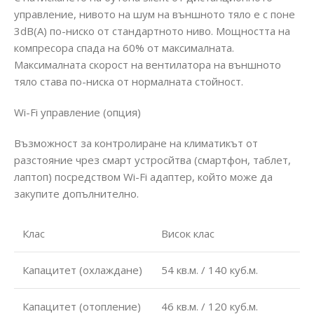
управление, нивото на шум на външното тяло е с поне
3dB(A) по-ниско от стандартното ниво. Мощността на
компресора спада на 60% от максималната.
Максималната скорост на вентилатора на външното
тяло става по-ниска от нормалната стойност.
Wi-Fi управление (опция)
Възможност за контролиране на климатикът от
разстояние чрез смарт устросйтва (смартфон, таблет,
лаптоп) посредством Wi-Fi адаптер, който може да
закупите допълнително.
Клас
Висок клас
Капацитет (охлаждане)
54 кв.м. / 140 куб.м.
Капацитет (отопление)
46 кв.м. / 120 куб.м.