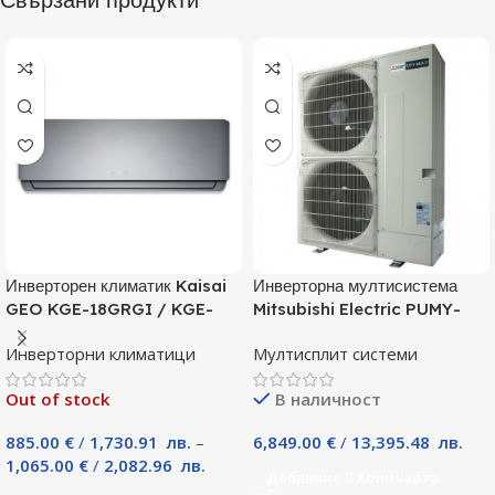
Инверторен климатик Kaisai
Инверторна мултисистема
GEO KGE-18GRGI / KGE-
Mitsubishi Electric PUMY-
18GRGO, 18000 BTU, Клас
P125YKM, Клас А
Инверторни климатици
Мултисплит системи
A++
Out of stock
В наличност
885.00
€
/
1,730.91
лв.
–
6,849.00
€
/
13,395.48
лв.
1,065.00
€
/
2,082.96
лв.
Добавяне В Количката