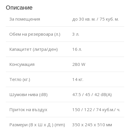
Описание
За помещения
до 30 кв. м. / 75 куб. м.
Обем на резервоара (л.)
3 л.
Капацитет (литра/ден)
16 л.
Консумация
280 W
Тегло (кг.)
14 кг.
Шумови нива (dB)
47.5 / 45 / 42 dB(A)
Приток на въздух
150 / 122 / 74 куб.м./ ч.
Размери (В x Ш x Д ) (mm)
350 x 245 x 510 мм