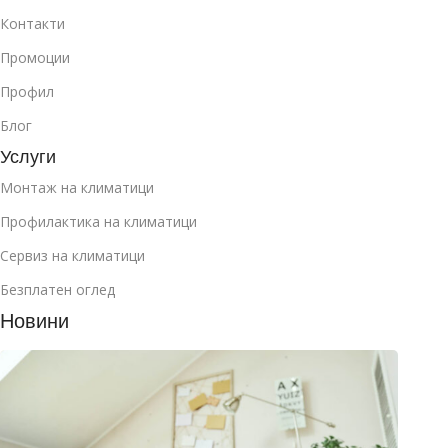
Контакти
Промоции
Профил
Блог
Услуги
Монтаж на климатици
Профилактика на климатици
Сервиз на климатици
Безплатен оглед
Новини
Как д
избер
клима
за
манса
юли 2