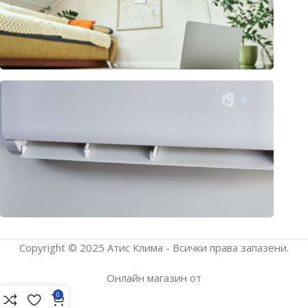
2026
Клима
или
термо
– раз
подх
прило
юли 1
2026
Copyright © 2025 Атис Клима - Всички права запазени.
Онлайн магазин от
0