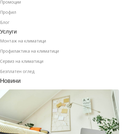
Промоции
Профил
Блог
Услуги
Монтаж на климатици
Профилактика на климатици
Сервиз на климатици
Безплатен оглед
Новини
Как д
избер
клима
за
манса
юли 2
2026