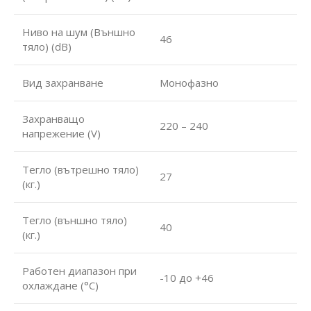
Ниво на шум (Външно
46
тяло) (dB)
Вид захранване
Монофазно
Захранващо
220 – 240
напрежение (V)
Тегло (вътрешно тяло)
27
(кг.)
Тегло (външно тяло)
40
(кг.)
Работен диапазон при
-10 до +46
охлаждане (°С)