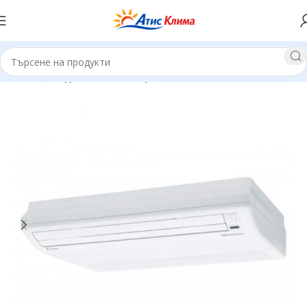
Начало
Подови климатици