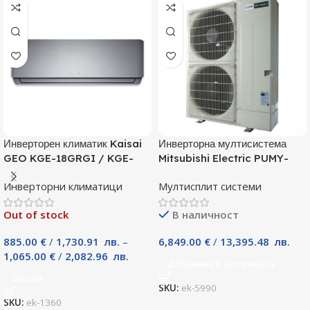
Инверторен климатик Kaisai
Инверторна мултисистема
GEO KGE-18GRGI / KGE-
Mitsubishi Electric PUMY-
18GRGO, 18000 BTU, Клас
P125YKM, Клас А
Инверторни климатици
Мултисплит системи
A++
Out of stock
В наличност
885.00
€
/
1,730.91
лв.
–
6,849.00
€
/
13,395.48
лв.
1,065.00
€
/
2,082.96
лв.
Добавяне В Количката
Опции
SKU:
ek-5990
SKU:
ek-1360