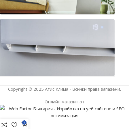
Клима
или
термо
– раз
подх
прило
юли 1
2026
Copyright © 2025 Атис Клима - Всички права запазени.
Онлайн магазин от
0