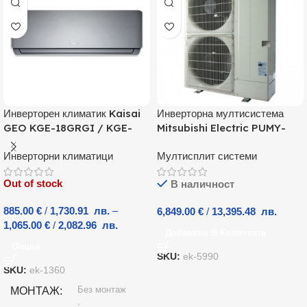
Инверторен климатик Kaisai
Инверторна мултисистема
GEO KGE-18GRGI / KGE-
Mitsubishi Electric PUMY-
18GRGO, 18000 BTU, Клас
P125YKM, Клас А
A++
Инверторни климатици
Мултисплит системи
Out of stock
В наличност
885.00
€
/
1,730.91
лв.
–
6,849.00
€
/
13,395.48
лв.
1,065.00
€
/
2,082.96
лв.
Добавяне В Количката
Опции
SKU:
ek-5990
SKU:
ek-1360
Без монтаж
МОНТАЖ
,