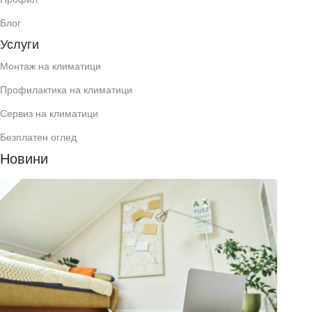
Блог
Услуги
Монтаж на климатици
Профилактика на климатици
Сервиз на климатици
Безплатен оглед
Новини
Как д
избер
клима
за
манса
юли 22
2026