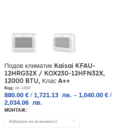
Подов климатик Kaisai KFAU-
12HRG32X / KOX230-12HFN32X,
12000 BTU, Клас A++
Код:
ek-1400
880.00
€
/
1,721.13
лв.
–
1,040.00
€
/
2,034.06
лв.
МОНТАЖ