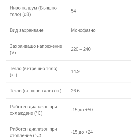
Ниво на шум (Външно
54
тяло) (dB)
Вид захранване
Монофазно
Захранващо напрежение
220 – 240
(V)
Тегло (вътрешно тяло)
14.9
(кг.)
Тегло (външно тяло) (кг.)
26.6
Работен диапазон при
-15 до +50
охлаждане (°С)
Работен диапазон при
-15 до +24
отопление (°С)