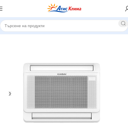
Начало
Подови климатици