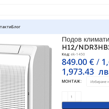
такти
Блог
UCO-H12/4R3B + AL-H12/NDR3HB2(U), 12000 BTU, Клас A++
Подов климат
H12/NDR3HB2(
Код:
ek-1450
849.00
€
/
1
1,973.43
лв
МОНТАЖ