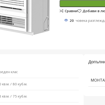
Сравни
Добави в л
20
човека разглежд
Допълни
реден клас
МОНТА
 кв.м. / 80 куб.м.
 кв.м. / 75 куб.м.