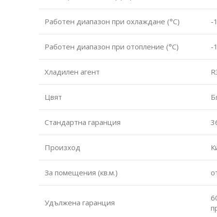
Работен диапазон при охлаждане (°С)
-
Работен диапазон при отопление (°С)
-
Хладилен агент
R
Цвят
Б
Стандартна гаранция
3
Произход
К
За помещения (кв.м.)
о
6
Удължена гаранция
п