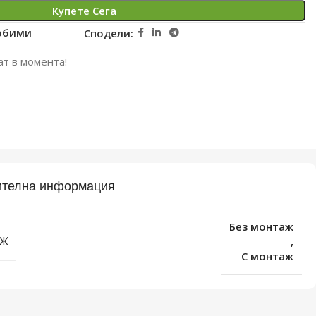
Купете Сега
юбими
Сподели:
ат в момента!
телна информация
Без монтаж
Ж
,
С монтаж