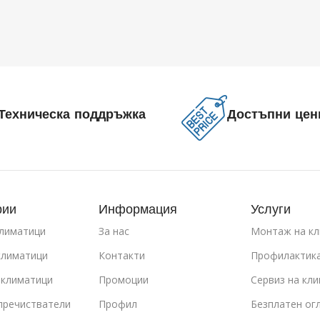
Техническа поддръжка
Достъпни цен
рии
Информация
Услуги
климатици
За нас
Монтаж на кл
климатици
Контакти
Профилактика
 климатици
Промоции
Сервиз на кл
пречистватели
Профил
Безплатен ог