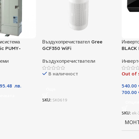
исистема
Въздухопречиствател Gree
Инверто
ric PUMY-
GCF350 WiFi
BLACK 
А
09TLHI
теми
Въздухопречистватели
Инверт
BTU, К
В наличност
Out of 
395.48
лв.
540.00
Още
700.00
ичката
SKU:
SK0619
Опци
SKU:
ek-
МОН