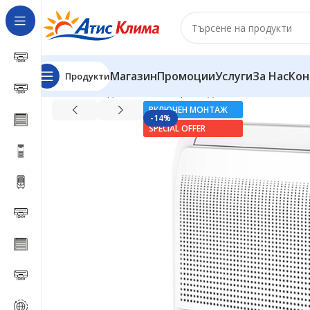
Магазин
Промоции
Услуги
За Нас
Кон
Продукти
Начало
Подови климатици
Подов климатик Aux A
ВКЛЮЧЕН МОНТАЖ
-14%
SPECIAL OFFER