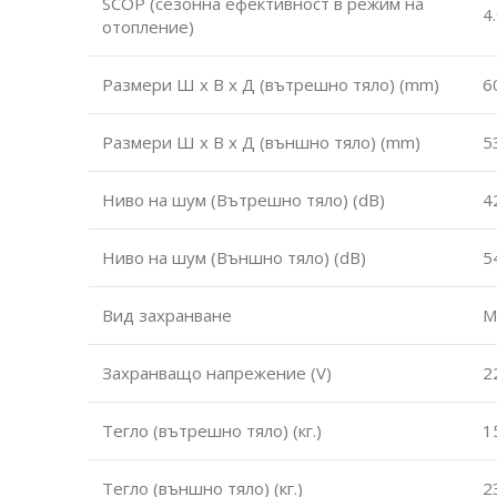
SCOP (сезонна ефективност в режим на
4
отопление)
Размери Ш х В х Д (вътрешно тяло) (mm)
6
Размери Ш х В х Д (външно тяло) (mm)
5
Ниво на шум (Вътрешно тяло) (dB)
4
Ниво на шум (Външно тяло) (dB)
5
Вид захранване
М
Захранващо напрежение (V)
2
Тегло (вътрешно тяло) (кг.)
1
Тегло (външно тяло) (кг.)
2