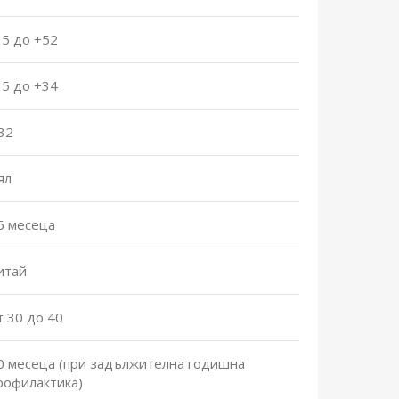
15 до +52
15 до +34
32
ял
6 месеца
итай
т 30 до 40
0 месеца (при задължителна годишна
рофилактика)