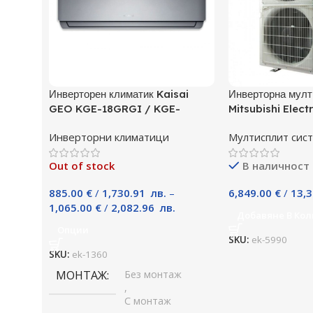
Инверторен климатик Kaisai
Инверторна мулт
GEO KGE-18GRGI / KGE-
Mitsubishi Elect
18GRGO, 18000 BTU, Клас A++
P125YKM, Клас 
Инверторни климатици
Мултисплит сис
Out of stock
В наличност
885.00
€
/
1,730.91
лв.
–
6,849.00
€
/
13,
1,065.00
€
/
2,082.96
лв.
Добавяне В Кол
Опции
SKU:
ek-5990
SKU:
ek-1360
МОНТАЖ
Без монтаж
,
С монтаж