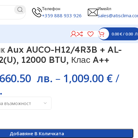
Телефон
Имейл
+359 888 933 926
sales@atisclima.c
0.00
€
/
0.00
Л
ик Aux AUCO-H12/4R3B + AL-
U), 12000 BTU, Клас A++
,660.50
лв.
–
1,009.00
€
/
.
Добавяне В Количката