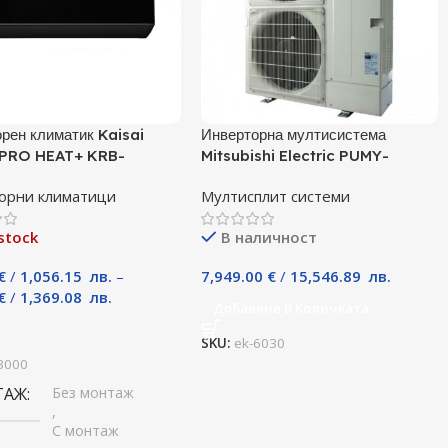
рен климатик Kaisai
Инверторна мултисистема
PRO HEAT+ KRB-
Mitsubishi Electric PUMY-
 / KRWB-09TLHO, 9000
P140YKM, Клас А
орни климатици
Мултисплит системи
лас A+++
stock
В наличност
€
/
1,056.15
лв.
–
7,949.00
€
/
15,546.89
лв.
€
/
1,369.08
лв.
Добавяне В Количката
и
SKU:
ek-6030
3000
ТАЖ
Без монтаж
,
С монтаж