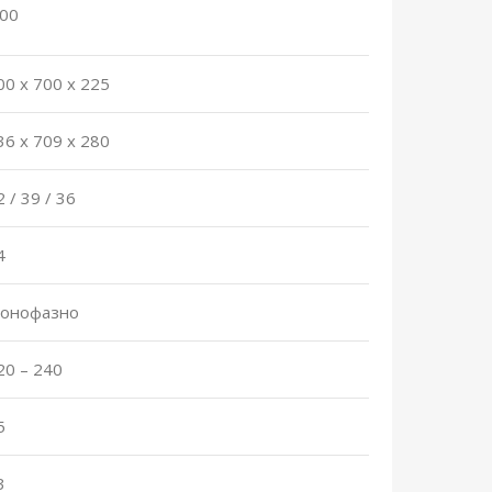
.00
00 x 700 x 225
36 x 709 x 280
2 / 39 / 36
4
онофазно
20 – 240
5
3