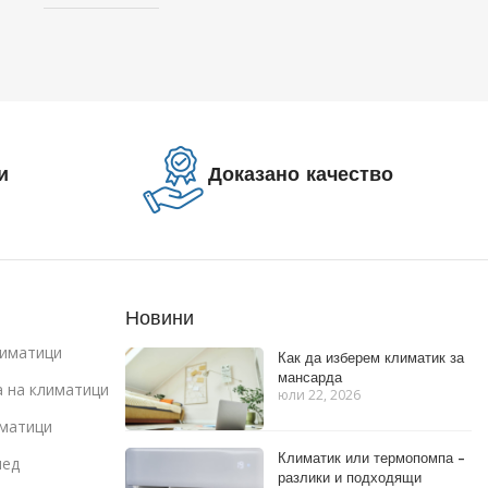
и
Доказано качество
Новини
иматици
Как да изберем климатик за
мансарда
 на климатици
юли 22, 2026
иматици
Климатик или термопомпа –
лед
разлики и подходящи