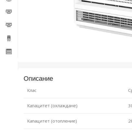
Описание
Клас
С
Капацитет (охлаждане)
30
Капацитет (отопление)
28