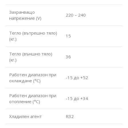
Захранващо
220 – 240
напрежение (V)
Тегло (вътрешно тяло)
15
(кг.)
Тегло (външно тяло)
36
(кг.)
Работен диапазон при
-15 до +52
охлаждане (°С)
Работен диапазон при
-15 до +34
отопление (°С)
Хладилен агент
R32