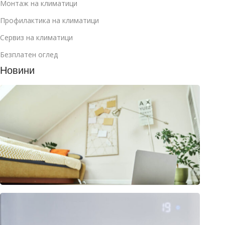
Монтаж на климатици
Профилактика на климатици
Сервиз на климатици
Безплатен оглед
Новини
Как д
избер
клима
за
манса
юли 2
2026
Клима
или
термо
– раз