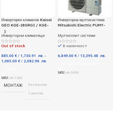
Инверторен климатик Kaisai
Инверторна мултисистема
GEO KGE-18GRGI / KGE-
Mitsubishi Electric PUMY-
18GRGO, 18000 BTU, Клас
P125YKM, Клас А
Инверторни климатици
Мултисплит системи
A++
Out of stock
В наличност
885.00
€
/
1,730.91
лв.
–
6,849.00
€
/
13,395.48
лв.
1,065.00
€
/
2,082.96
лв.
Добавяне В Количката
Опции
SKU:
ek-5990
SKU:
ek-1360
Без монтаж
МОНТАЖ
,
С монтаж