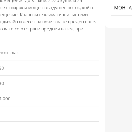
ещения до 84 кв.м. / 220 куб.м. и за
а се с широк и мощен въздушен поток, който
МОНТА
мещение. Колонните климатични системи
ан дизайн и лесен за почистване преден панел.
о като се отстрани предния панел, при
исок клас
20
80
4 000