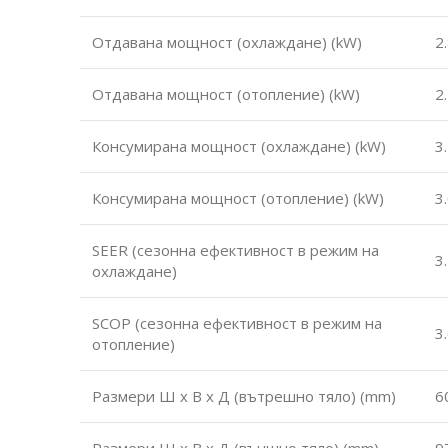
Отдавана мощност (охлаждане) (kW)
2
Отдавана мощност (отопление) (kW)
2
Консумирана мощност (охлаждане) (kW)
3
Консумирана мощност (отопление) (kW)
3
SEER (сезонна ефективност в режим на
3
охлаждане)
SCOP (сезонна ефективност в режим на
3
отопление)
Размери Ш х В х Д (вътрешно тяло) (mm)
6
Размери Ш х В х Д (външно тяло) (mm)
9