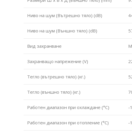
Ниво на шум (Вътрешно тяло) (dB)
4
Ниво на шум (Външно тяло) (dB)
5
Вид захранване
М
Захранващо напрежение (V)
2
Тегло (вътрешно тяло) (кг.)
5
Тегло (външно тяло) (кг.)
7
Работен диапазон при охлаждане (°С)
-
Работен диапазон при отопление (°С)
-