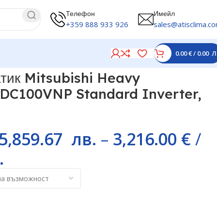
Телефон
Имейл
+359 888 933 926
sales@atisclima.c
0.00
€
/
0.00
Л
 000 BTU
тик Mitsubishi Heavy
C100VNP Standard Inverter,
5,859.67
лв.
–
3,216.00
€
/
.