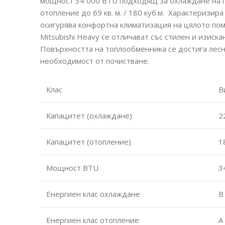
мощност 34 000 BTU подходящ за охлаждане на пом
отопление до 69 кв. м. / 180 куб.м. Характеризир
осигурява конфортна климатизация на цялото по
Mitsubishi Heavy се отличават със стилен и изиск
Повърхността на топлообменника се достига лесн
необходимост от почистване.
Клас
В
Капацитет (охлаждане)
2
Капацитет (отопление)
1
Мощност BTU
3
Енергиен клас охлаждане
B
Енергиен клас отопление
A