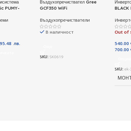
исистема
Въздухопречиствател Gree
Инверто
ric PUMY-
GCF350 WiFi
BLACK 
А
09TLHI
теми
Въздухопречистватели
Инверт
BTU, К
В наличност
Out of 
395.48
лв.
540.00
Още
700.00
ичката
SKU:
SK0619
Опци
SKU:
ek-
МОН