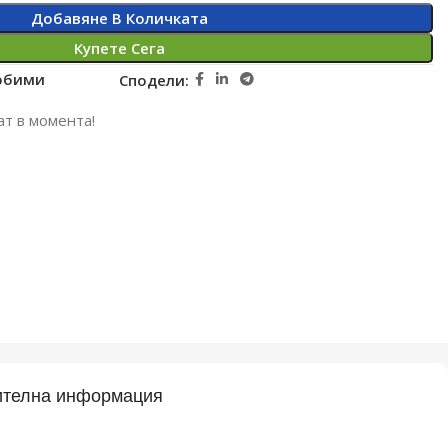
Добавяне В Количката
Купете Сега
юбими
Сподели:
ат в момента!
телна информация