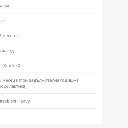
410A
ял
6 месеца
айланд
т 65 до 70
0 месеца (при задължителна годишна
рофилактика)
itsubishi Heavy