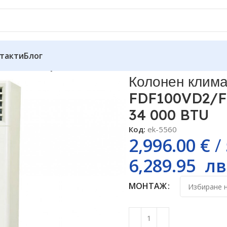
такти
Блог
subishi Heavy FDF100VD2/FDC100VNP Standard Inverter, 34
Колонен клима
FDF100VD2/FD
34 000 BTU
Код:
ek-5560
2,996.00
€
/
6,289.95
лв
МОНТАЖ