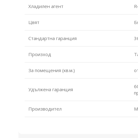
Хладилен агент
R
Цвят
Б
Стандартна гаранция
3
Произход
Т
За помещения (кв.м.)
о
6
Удължена гаранция
п
Производител
M