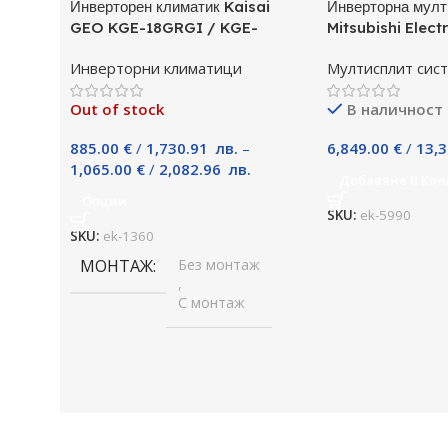
Инверторен климатик Kaisai
Инверторна мулт
GEO KGE-18GRGI / KGE-
Mitsubishi Elect
18GRGO, 18000 BTU, Клас A++
P125YKM, Клас 
Инверторни климатици
Мултисплит сис
Out of stock
В наличност
885.00
€
/
1,730.91
лв.
–
6,849.00
€
/
13,
1,065.00
€
/
2,082.96
лв.
Добавяне В Кол
Опции
SKU:
ek-5990
SKU:
ek-1360
МОНТАЖ
Без монтаж
,
С монтаж