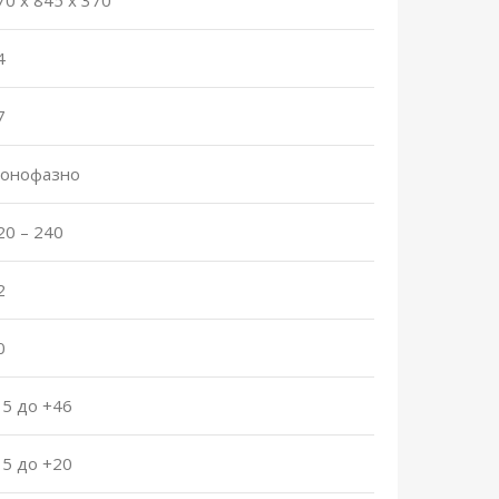
4
7
онофазно
20 – 240
2
0
15 до +46
15 до +20