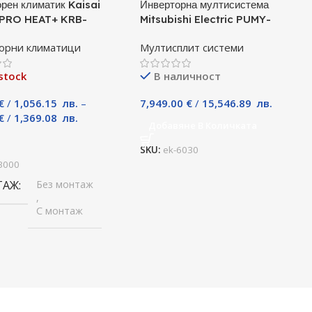
рен климатик Kaisai
Инверторна мултисистема
PRO HEAT+ KRB-
Mitsubishi Electric PUMY-
 / KRWB-09TLHO, 9000
P140YKM, Клас А
орни климатици
Мултисплит системи
лас A+++
stock
В наличност
€
/
1,056.15
лв.
–
7,949.00
€
/
15,546.89
лв.
€
/
1,369.08
лв.
Добавяне В Количката
и
SKU:
ek-6030
3000
ТАЖ
Без монтаж
,
С монтаж