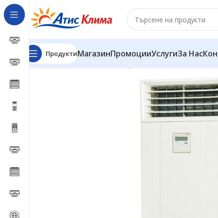
Магазин
Промоции
Услуги
За Нас
Кон
Продукти
Начало
Колонни климатици
Колонен климатик Mit