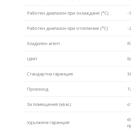
Работен диапазон при охлаждане (°С)
-
Работен диапазон при отопление (°С)
-
Хладилен агент
R
Цвят
Б
Стандартна гаранция
3
Произход
Т
За помещения (кв.м.)
о
6
Удължена гаранция
п