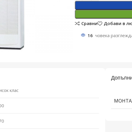
Сравни
Добави в л
16
човека разглежд
Допълни
исок клас
МОНТА
00
70