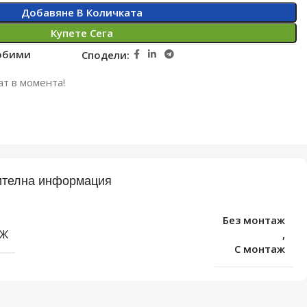
Добавяне В Количката
Купете Сега
юбими
Сподели:
ат в момента!
телна информация
Без монтаж
Ж
,
С монтаж