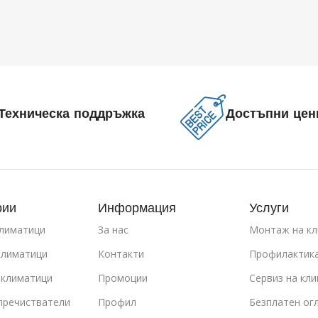
Техническа поддръжка
Достъпни цен
рии
Информация
Услуги
климатици
За нас
Монтаж на кл
климатици
Контакти
Профилактика
 климатици
Промоции
Сервиз на кл
пречистватели
Профил
Безплатен ог