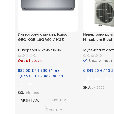
Инверторен климатик Kaisai
Инверторна мулт
GEO KGE-18GRGI / KGE-
Mitsubishi Elect
18GRGO, 18000 BTU, Клас A++
P125YKM, Клас 
Инверторни климатици
Мултисплит сис
Out of stock
В наличност
885.00
€
/
1,730.91
лв.
–
6,849.00
€
/
13,
1,065.00
€
/
2,082.96
лв.
Добавяне В Кол
Опции
SKU:
ek-5990
SKU:
ek-1360
МОНТАЖ
Без монтаж
,
С монтаж