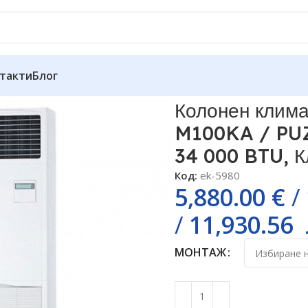
такти
Блог
subishi Electric PSA-M100KA / PUZ-ZM100VDA Power Inverter
Колонен клима
M100KA / PUZ
34 000 BTU, К
Код:
ek-5980
5,880.00
€
/
/
11,930.56
МОНТАЖ