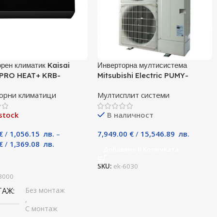
рен климатик Kaisai
Инверторна мултисистема
PRO HEAT+ KRB-
Mitsubishi Electric PUMY-
 / KRWB-09TLHO, 9000
P140YKM, Клас А
орни климатици
Мултисплит системи
лас A+++
stock
В наличност
€
/
1,056.15
лв.
–
7,949.00
€
/
15,546.89
лв.
€
/
1,369.08
лв.
Добавяне В Количката
и
SKU:
ek-6030
3000
ТАЖ
Без монтаж
,
С монтаж