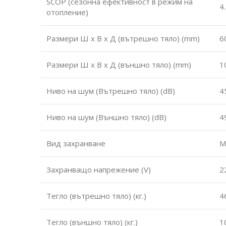
SCOP (сезонна ефективност в режим на
4
отопление)
Размери Ш х В х Д (вътрешно тяло) (mm)
6
Размери Ш х В х Д (външно тяло) (mm)
1
Ниво на шум (Вътрешно тяло) (dB)
4
Ниво на шум (Външно тяло) (dB)
4
Вид захранване
М
Захранващо напрежение (V)
2
Тегло (вътрешно тяло) (кг.)
4
Тегло (външно тяло) (кг.)
1