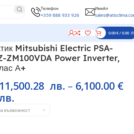
Телефон
Имейл
+359 888 933 926
sales@atisclima.c
0.00
€
/
0.00
Л
, 34 000 BTU, Клас А+
тик Mitsubishi Electric PSA-
-ZM100VDA Power Inverter,
лас А+
11,500.28
лв.
–
6,100.00
€
лв.