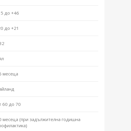
15 до +46
20 до +21
32
ял
6 месеца
айланд
т 60 до 70
0 месеца (при задължителна годишна
рофилактика)