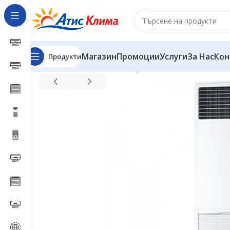
Магазин
Промоции
Услуги
За Нас
Кон
Продукти
Начало
Колонни климатици
Колонен климатик Mit