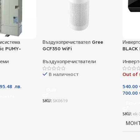
исистема
Въздухопречиствател Gree
Инверто
ric PUMY-
GCF350 WiFi
BLACK 
А
09TLHI
теми
Въздухопречистватели
Инверт
BTU, К
В наличност
Out of 
395.48
лв.
540.00
Още
700.00
ичката
SKU:
SK0619
Опци
SKU:
ek-
МОН