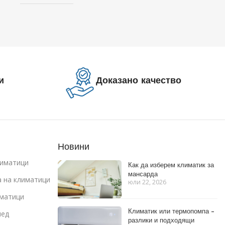
и
Доказано качество
Новини
иматици
Как да изберем климатик за
мансарда
 на климатици
юли 22, 2026
иматици
Климатик или термопомпа –
лед
разлики и подходящи