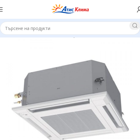
Начало
Касетъчни климатици