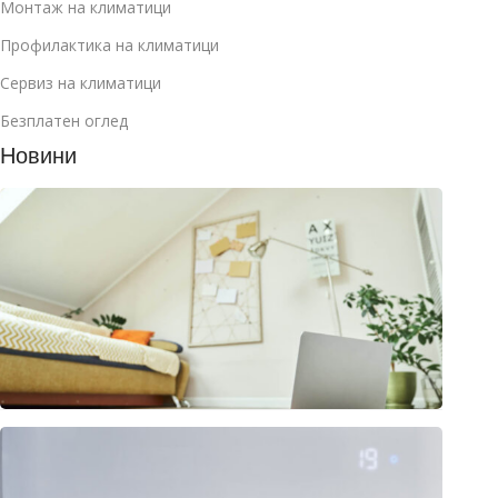
Монтаж на климатици
Профилактика на климатици
Сервиз на климатици
Безплатен оглед
Новини
Как д
избер
клима
за
манса
юли 2
2026
Клима
или
термо
– раз