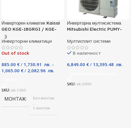
Инверторен климатик Kaisai
Инверторна мултисистема
GEO KGE-18GRGI / KGE-
Mitsubishi Electric PUMY-
18GRGO, 18000 BTU, Клас
P125YKM, Клас А
Инверторни климатици
Мултисплит системи
A++
Out of stock
В наличност
885.00
€
/
1,730.91
лв.
–
6,849.00
€
/
13,395.48
лв.
1,065.00
€
/
2,082.96
лв.
Добавяне В Количката
Опции
SKU:
ek-5990
SKU:
ek-1360
Без монтаж
МОНТАЖ
,
С монтаж