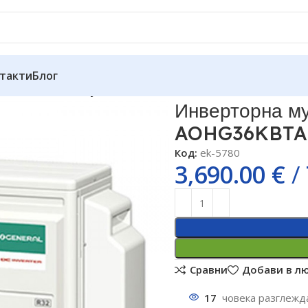
такти
Блог
стема General Fujitsu AOHG36KBTA5, Клас А+++
Инверторна му
AOHG36KBTA5
Код:
ek-5780
3,690.00
€
/
Сравни
Добави в л
17
човека разглежд