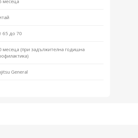
6 месеца
итай
т 65 до 70
0 месеца (при задължителна годишна
рофилактика)
ujitsu General