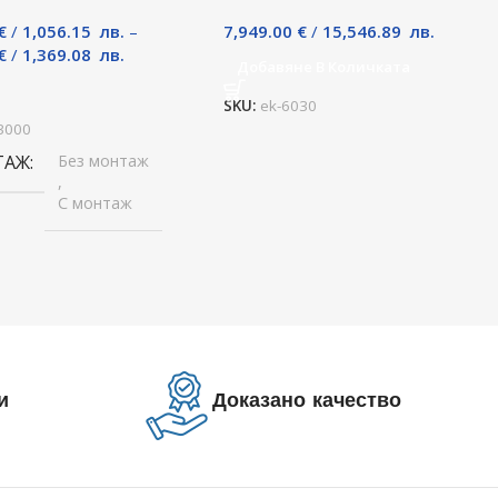
€
/
1,056.15
лв.
–
7,949.00
€
/
15,546.89
лв.
€
/
1,369.08
лв.
Добавяне В Количката
и
SKU:
ek-6030
3000
ТАЖ
Без монтаж
,
С монтаж
и
Доказано качество