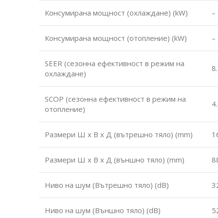
Консумирана мощност (охлаждане) (kW)
–
Консумирана мощност (отопление) (kW)
–
SEER (сезонна ефективност в режим на
8
охлаждане)
SCOP (сезонна ефективност в режим на
4
отопление)
Размери Ш х В х Д (вътрешно тяло) (mm)
1
Размери Ш х В х Д (външно тяло) (mm)
8
Ниво на шум (Вътрешно тяло) (dB)
3
Ниво на шум (Външно тяло) (dB)
5