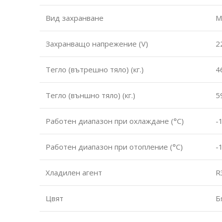
Вид захранване
М
Захранващо напрежение (V)
2
Тегло (вътрешно тяло) (кг.)
4
Тегло (външно тяло) (кг.)
5
Работен диапазон при охлаждане (°С)
-
Работен диапазон при отопление (°С)
-
Хладилен агент
R
Цвят
Б