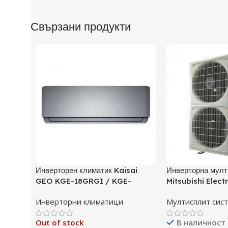
Свързани продукти
Инверторен климатик Kaisai
Инверторна мулт
GEO KGE-18GRGI / KGE-
Mitsubishi Elect
18GRGO, 18000 BTU, Клас A++
P125YKM, Клас 
Инверторни климатици
Мултисплит сис
Out of stock
В наличност