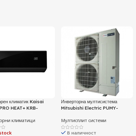
рен климатик Kaisai
Инверторна мултисистема
PRO HEAT+ KRB-
Mitsubishi Electric PUMY-
 / KRWB-09TLHO, 9000
P140YKM, Клас А
орни климатици
Мултисплит системи
лас A+++
stock
В наличност