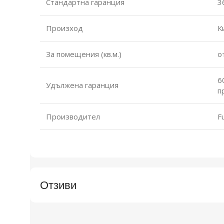
Стандартна гаранция
3
Произход
К
За помещения (кв.м.)
о
6
Удължена гаранция
п
Производител
F
Отзиви