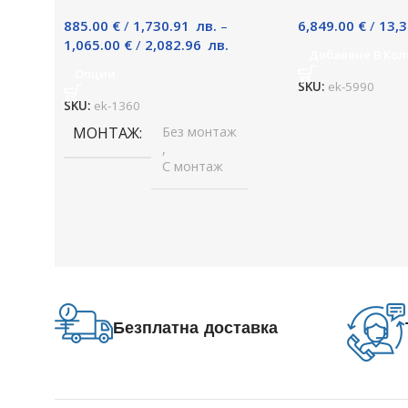
885.00
€
/
1,730.91
лв.
–
6,849.00
€
/
13,
1,065.00
€
/
2,082.96
лв.
Добавяне В Кол
Опции
SKU:
ek-5990
SKU:
ek-1360
МОНТАЖ
Без монтаж
,
С монтаж
Безплатна доставка