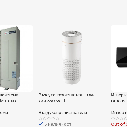
исистема
Въздухопречиствател Gree
Инверто
ric PUMY-
GCF350 WiFi
BLACK 
А
09TLHI
теми
Въздухопречистватели
Инверт
BTU, К
В наличност
Out of 