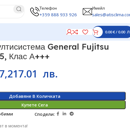
Телефон
Имейл
+359 888 933 926
sales@atisclima.c
0.00
€
/
0.00
Л
лтисистема General Fujitsu
, Клас А+++
7,217.01
лв.
Добавяне В Количката
Купете Сега
юбими
Сподели:
ат в момента!