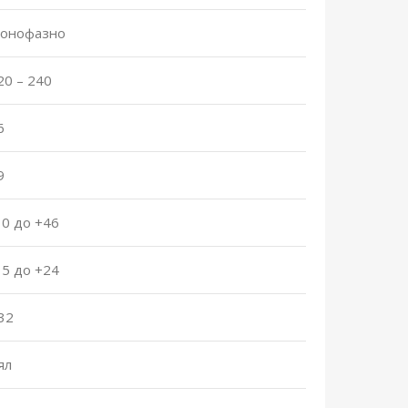
онофазно
20 – 240
6
9
10 до +46
15 до +24
32
ял