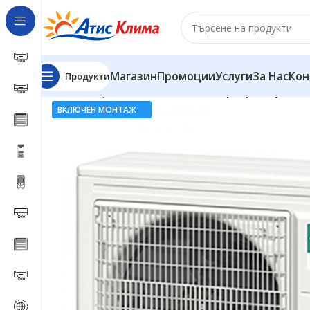
Магазин
Промоции
Услуги
За Нас
Кон
Продукти
Начало
Мултисплит системи
Инверторна мултиси
ВКЛЮЧЕН МОНТАЖ