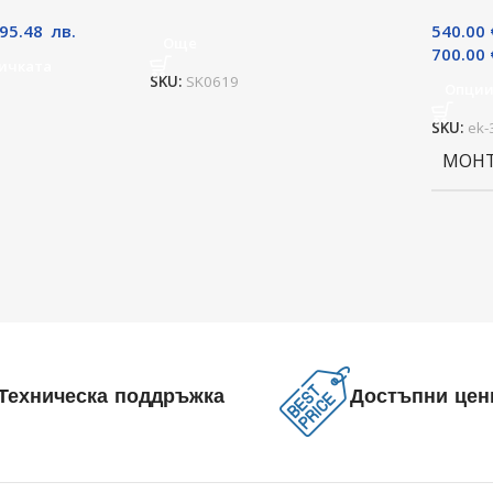
395.48
лв.
540.00
Още
700.00
ичката
SKU:
SK0619
Опци
SKU:
ek-
МОН
Техническа поддръжка
Достъпни цен