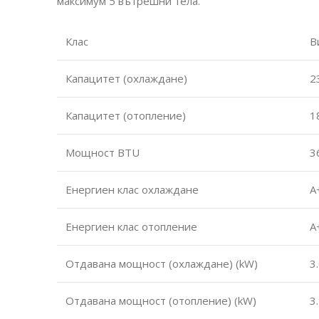
максимум 5 вътрешни тела.
Клас
В
Капацитет (охлаждане)
2
Капацитет (отопление)
1
Мощност BTU
3
Енергиен клас охлаждане
А
Енергиен клас отопление
А
Отдавана мощност (охлаждане) (kW)
3
Отдавана мощност (отопление) (kW)
3