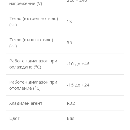
напрежение (V)
Тегло (вътрешно тяло)
18
(кг.)
Тегло (външно тяло)
55
(кг.)
Работен диапазон при
-10 до +46
охлаждане (°С)
Работен диапазон при
-15 до +24
отопление (°С)
Хладилен агент
R32
Цвят
Бял