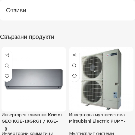
Отзиви
Свързани продукти
Инверторен климатик Kaisai
Инверторна мултисистема
GEO KGE-18GRGI / KGE-
Mitsubishi Electric PUMY-
18GRGO, 18000 BTU, Клас
P125YKM, Клас А
Инверторни климатици
Мултисплит системи
A++