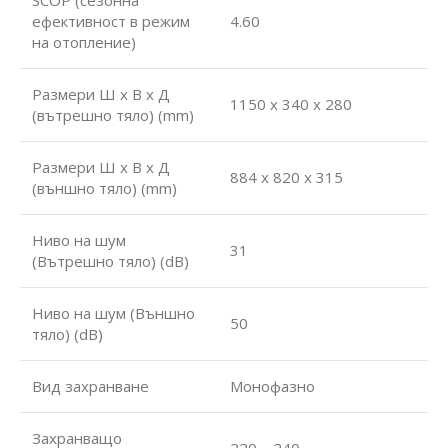
ефективност в режим
4.60
на отопление)
Размери Ш х В х Д
1150 x 340 x 280
(вътрешно тяло) (mm)
Размери Ш х В х Д
884 x 820 x 315
(външно тяло) (mm)
Ниво на шум
31
(Вътрешно тяло) (dB)
Ниво на шум (Външно
50
тяло) (dB)
Вид захранване
Монофазно
Захранващо
220 – 240