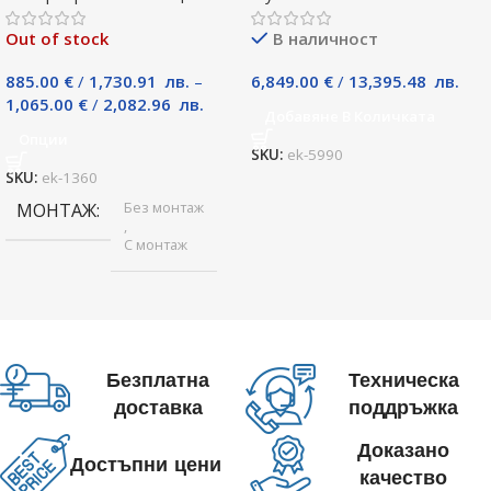
Out of stock
В наличност
885.00
€
/
1,730.91
лв.
–
6,849.00
€
/
13,395.48
лв.
1,065.00
€
/
2,082.96
лв.
Добавяне В Количката
Опции
SKU:
ek-5990
SKU:
ek-1360
Без монтаж
МОНТАЖ
,
С монтаж
Безплатна
Техническа
доставка
поддръжка
Доказано
Достъпни цени
качество