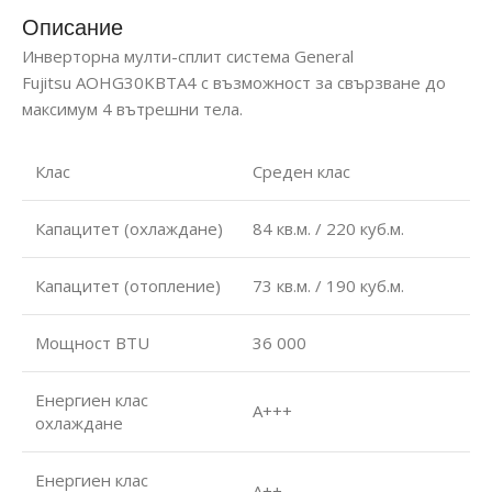
Описание
Инверторна мулти-сплит система General
Fujitsu AOHG30KBTA4 с възможност за свързване до
максимум 4 вътрешни тела.
Клас
Среден клас
Капацитет (охлаждане)
84 кв.м. / 220 куб.м.
Капацитет (отопление)
73 кв.м. / 190 куб.м.
Мощност BTU
36 000
Енергиен клас
А+++
охлаждане
Енергиен клас
А++