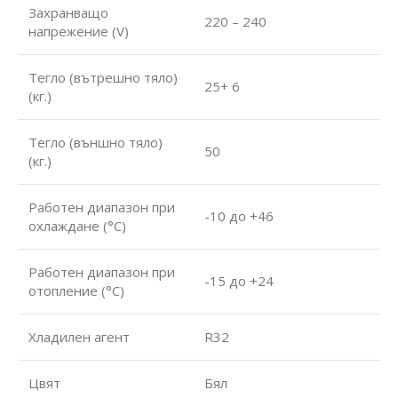
Захранващо
220 – 240
напрежение (V)
Тегло (вътрешно тяло)
25+ 6
(кг.)
Тегло (външно тяло)
50
(кг.)
Работен диапазон при
-10 до +46
охлаждане (°С)
Работен диапазон при
-15 до +24
отопление (°С)
Хладилен агент
R32
Цвят
Бял