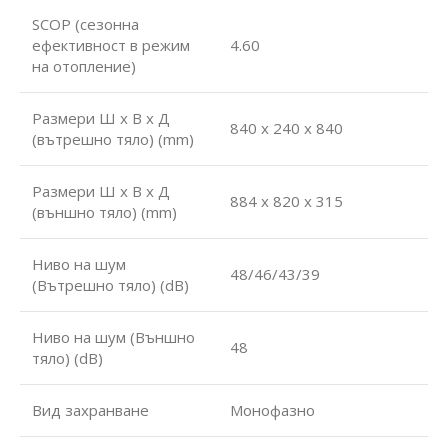
SCOP (сезонна
ефективност в режим
4.60
на отопление)
Размери Ш х В х Д
840 x 240 x 840
(вътрешно тяло) (mm)
Размери Ш х В х Д
884 x 820 x 315
(външно тяло) (mm)
Ниво на шум
48/46/43/39
(Вътрешно тяло) (dB)
Ниво на шум (Външно
48
тяло) (dB)
Вид захранване
Монофазно