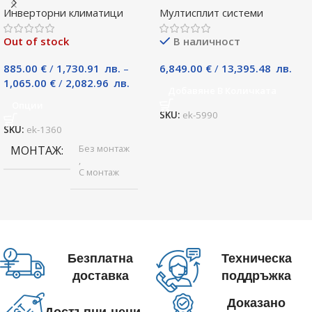
Инверторни климатици
Мултисплит системи
A++
Out of stock
В наличност
885.00
€
/
1,730.91
лв.
–
6,849.00
€
/
13,395.48
лв.
1,065.00
€
/
2,082.96
лв.
Добавяне В Количката
Опции
SKU:
ek-5990
SKU:
ek-1360
Без монтаж
МОНТАЖ
,
С монтаж
Безплатна
Техническа
доставка
поддръжка
Доказано
Достъпни цени