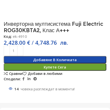
Инверторна мултисистема Fuji Electric
ROG30KBTA2, Клас А+++
Код:
ek-4910
2,428.00
€
/
4,748.76
лв.
Добавяне В Количката
Купете Сега
Сравни
Добави в любими
Сподели:
14
човека разглеждат в момента!