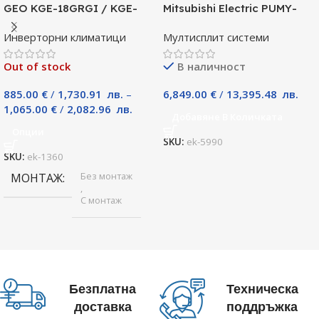
GEO KGE-18GRGI / KGE-
Mitsubishi Electric PUMY-
18GRGO, 18000 BTU, Клас
P125YKM, Клас А
Инверторни климатици
Мултисплит системи
A++
Out of stock
В наличност
885.00
€
/
1,730.91
лв.
–
6,849.00
€
/
13,395.48
лв.
1,065.00
€
/
2,082.96
лв.
Добавяне В Количката
Опции
SKU:
ek-5990
SKU:
ek-1360
Без монтаж
МОНТАЖ
,
С монтаж
Безплатна
Техническа
доставка
поддръжка