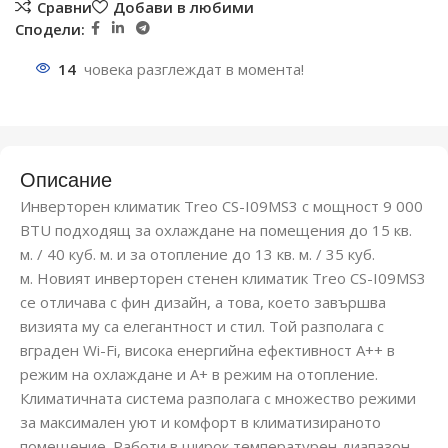
Сравни
Добави в любими
Сподели:
14
човека разглеждат в момента!
Описание
Инверторен климатик Treo CS-I09MS3 с мощност 9 000
BTU подходящ за охлаждане на помещения до 15 кв.
м. / 40 куб. м. и за отопление до 13 кв. м. / 35 куб.
м. Новият инверторен стенен климатик Treo CS-I09MS3
се отличава с фин дизайн, а това, което завършва
визията му са елегантност и стил. Той разполага с
вграден Wi-Fi, висока енергийна ефективност A++ в
режим на охлаждане и A+ в режим на отопление.
Климатичната система разполага с множество режими
за максимален уют и комфорт в климатизираното
помещение. Работи в широк температурен диапазон