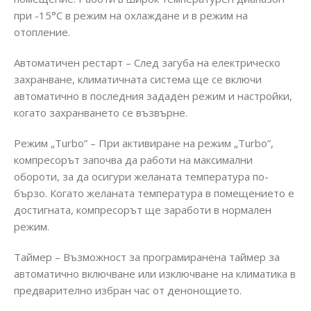
при -15°C в режим на охлаждане и в режим на
отопление.
Автоматичен рестарт – След загуба на електрическо
захранване, климатичната система ще се включи
автоматично в последния зададен режим и настройки,
когато захранването се възвърне.
Режим „Turbo” – При активиране на режим „Turbo”,
компресорът започва да работи на максимални
обороти, за да осигури желаната температура по-
бързо. Когато желаната температура в помещението е
достигната, компресорът ще заработи в нормален
режим.
Таймер – Възможност за програмиранена таймер за
автоматично включване или изключване на климатика в
предварително избран час от денонощието.