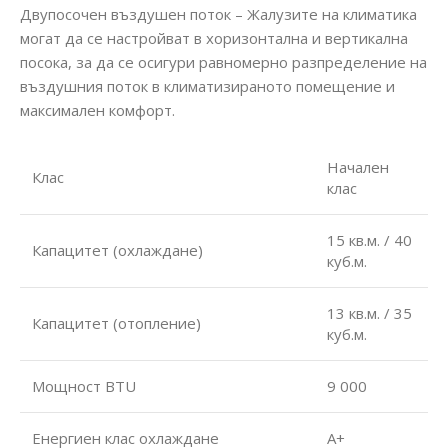
Двупосочен въздушен поток – Жалузите на климатика
могат да се настройват в хоризонтална и вертикална
посока, за да се осигури равномерно разпределение на
въздушния поток в климатизираното помещение и
максимален комфорт.
Начален
Клас
клас
15 кв.м. / 40
Капацитет (охлаждане)
куб.м.
13 кв.м. / 35
Капацитет (отопление)
куб.м.
Мощност BTU
9 000
Енергиен клас охлаждане
А+