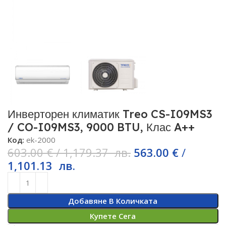
Инверторен климатик Treo CS-I09MS3
/ CO-I09MS3, 9000 BTU, Клас A++
Код:
ek-2000
603.00
€
/
1,179.37
лв.
563.00
€
/
1,101.13
лв.
Добавяне В Количката
Купете Сега