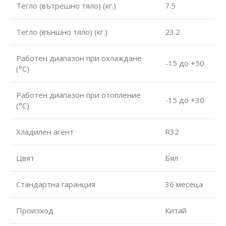
Тегло (вътрешно тяло) (кг.)
7.5
Тегло (външно тяло) (кг.)
23.2
Работен диапазон при охлаждане
-15 до +50
(°С)
Работен диапазон при отопление
-15 до +30
(°С)
Хладилен агент
R32
Цвят
Бял
Стандартна гаранция
36 месеца
Произход
Китай