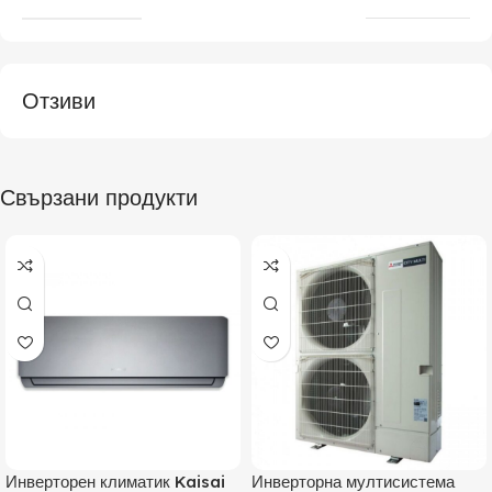
Отзиви
Свързани продукти
Инверторен климатик Kaisai
Инверторна мултисистема