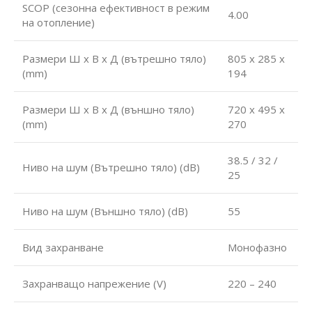
SCOP (сезонна ефективност в режим
4.00
на отопление)
Размери Ш х В х Д (вътрешно тяло)
805 x 285 x
(mm)
194
Размери Ш х В х Д (външно тяло)
720 x 495 x
(mm)
270
38.5 / 32 /
Ниво на шум (Вътрешно тяло) (dB)
25
Ниво на шум (Външно тяло) (dB)
55
Вид захранване
Монофазно
Захранващо напрежение (V)
220 – 240