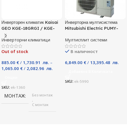
Инверторен климатик Kaisai
Инверторна мултисистема
GEO KGE-18GRGI / KGE-
Mitsubishi Electric PUMY-
18GRGO, 18000 BTU, Клас
P125YKM, Клас А
Инверторни климатици
Мултисплит системи
A++
Out of stock
В наличност
885.00
€
/
1,730.91
лв.
–
6,849.00
€
/
13,395.48
лв.
1,065.00
€
/
2,082.96
лв.
Добавяне В Количката
Опции
SKU:
ek-5990
SKU:
ek-1360
Без монтаж
МОНТАЖ
,
С монтаж