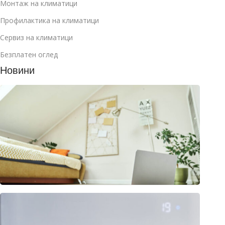
Монтаж на климатици
Профилактика на климатици
Сервиз на климатици
Безплатен оглед
Новини
Как д
избер
клима
за
манса
юли 2
2026
Клима
или
термо
– раз