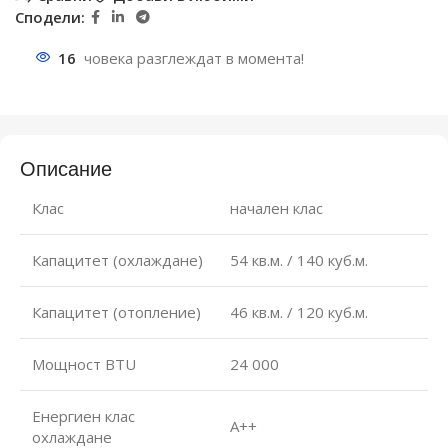
Сподели:
16
човека разглеждат в момента!
Описание
Клас
начален клас
Капацитет (охлаждане)
54 кв.м. / 140 куб.м.
Капацитет (отопление)
46 кв.м. / 120 куб.м.
Мощност BTU
24 000
Енергиен клас
А++
охлаждане