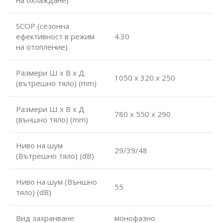
SCOP (сезонна
ефективност в режим
4.30
на отопление)
Размери Ш х В х Д
1050 x 320 x 250
(вътрешно тяло) (mm)
Размери Ш х В х Д
780 х 550 х 290
(външно тяло) (mm)
Ниво на шум
29/39/48
(Вътрешно тяло) (dB)
Ниво на шум (Външно
55
тяло) (dB)
Вид захранване
монофазно