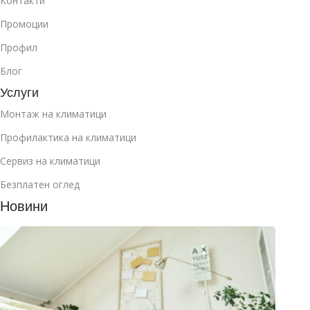
Контакти
Промоции
Профил
Блог
Услуги
Монтаж на климатици
Профилактика на климатици
Сервиз на климатици
Безплатен оглед
Новини
Как д
избер
клима
за
манса
юли 2
2026