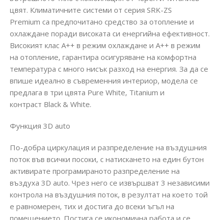
цвят. Климатичните системи от серия SRK-ZS
Premium са предпочитано средство за отопление и
охлаждане поради високата си енергийна ефективност.
Високият клас А++ в режим охлаждане и А++ в режим
на отопление, гарантира осигуряване на комфортна
температура с много нисък разход на енергия. За да се
впише идеално в съвременния интериор, модела се
предлага в три цвята Pure White, Titanium и
контраст Black & White.
Функция 3D auto
По-добра циркулация и разпределение на въздушния
поток във всички посоки, с натискането на един бутон
активирате програмираното разпределение на
въздуха 3D auto. Чрез него се извършват 3 независими
контрола на въздушния поток, в резултат на което той
е равномерен, тих и достига до всеки ъгъл на
помещението. Постига се икономична работа и се