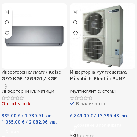
Инверторен климатик Kaisai
Инверторна мултисистема
GEO KGE-18GRGI / KGE-
Mitsubishi Electric PUMY-
18GRGO, 18000 BTU, Клас
P125YKM, Клас А
Инверторни климатици
Мултисплит системи
A++
Out of stock
В наличност
885.00
€
/
1,730.91
лв.
–
6,849.00
€
/
13,395.48
лв.
1,065.00
€
/
2,082.96
лв.
Добавяне В Количката
Опции
SKU:
ek-5990