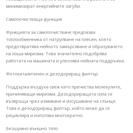
минимизират енергийните загуби.
Самопочистваща функция
Функцията за самопочистване предпазва
топлообменника от натрупване на плесен, което
предотвратява нейното замърсяване и образуването
на лоша миризма. Това значително подобрява
работата на машината и улеснява нейната поддръжка.
Фотокаталитичен и дезодориращ филтър
Поддържа въздуха свеж като пречиства молекулите,
причиняващи миризма. Дезодориращата сила се
възвръща чрез измиване и изсушаване на слънце.
Това е дезодориращ филтър, който може да се
рециклира и използва многократно.
Безшумно външно тяло