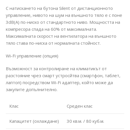
С натискането на бутона Silent от дистанционното
управление, нивото на шум на външното тяло е с поне
3dB(A) по-ниско от стандартното ниво. Мощността на
компресора спада на 60% от максималната.
Максималната скорост на вентилатора на външното
тяло става по-ниска от нормалната стойност.
Wi-Fi управление (опция)
Възможност за контролиране на климатикът от
разстояние чрез смарт устросйтва (смартфон, таблет,
лаптоп) посредством Wi-Fi адаптер, който може да
закупите допълнително.
Клас
Среден клас
Капацитет (охлаждане)
30 кв.м. / 80 куб.м.