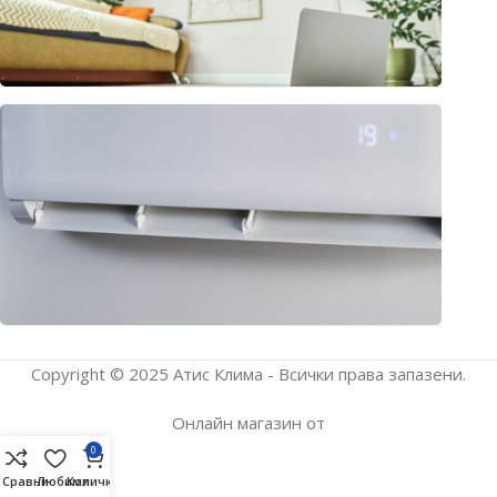
Клима
или
термо
– раз
подх
прило
юли 1
2026
Copyright © 2025 Атис Клима - Всички права запазени.
Онлайн магазин от
0
Сравни
Любими
Количка