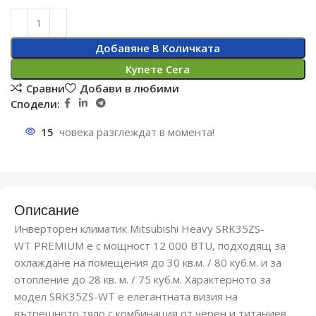
Добавяне В Количката
Купете Сега
Сравни
Добави в любими
Сподели:
15
човека разглеждат в момента!
Описание
Инверторен климатик Mitsubishi Heavy SRK35ZS-
WT PREMIUM е с мощност 12 000 BTU, подходящ за
охлаждане на помещения до 30 кв.м. / 80 куб.м. и за
отопление до 28 кв. м. / 75 куб.м. Характерното за
модел SRK35ZS-WT е елегантната визия на
вътрешното тяло с комбинация от черен и титаниев