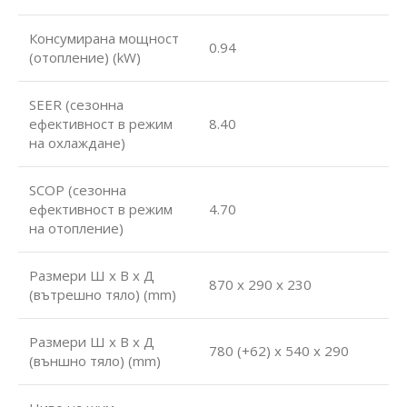
Консумирана мощност
0.94
(отопление) (kW)
SEER (сезонна
ефективност в режим
8.40
на охлаждане)
SCOP (сезонна
ефективност в режим
4.70
на отопление)
Размери Ш х В х Д
870 x 290 x 230
(вътрешно тяло) (mm)
Размери Ш х В х Д
780 (+62) x 540 x 290
(външно тяло) (mm)