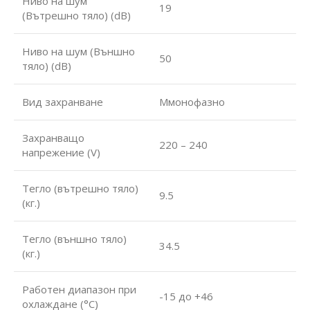
Ниво на шум
19
(Вътрешно тяло) (dB)
Ниво на шум (Външно
50
тяло) (dB)
Вид захранване
Ммонофазно
Захранващо
220 – 240
напрежение (V)
Тегло (вътрешно тяло)
9.5
(кг.)
Тегло (външно тяло)
34.5
(кг.)
Работен диапазон при
-15 до +46
охлаждане (°С)