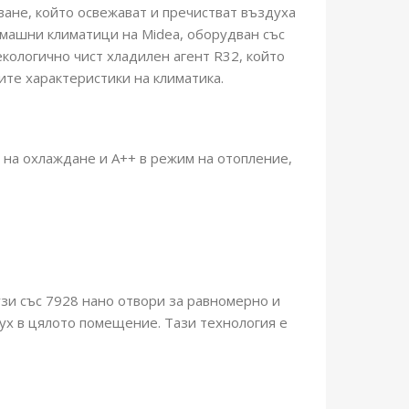
ване, който освежават и пречистват въздуха
омашни климатици на Midea, оборудван със
кологично чист хладилен агент R32, който
ите характеристики на климатика.
 на охлаждане и А++ в режим на отопление,
узи със 7928 нано отвори за равномерно и
ух в цялото помещение. Тази технология е