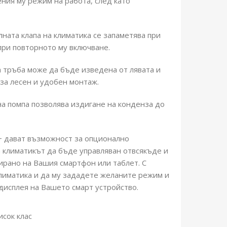
ния му режим на работа, след като
лната клапа на климатика се запаметява при
при повторното му включване.
 тръба може да бъде изведена от лявата и
за лесен и удобен монтаж.
а помпа позволява издигане на конденза до
S+ дават възможност за опционално
а климатикът да бъде управляван отвсякъде и
ирано на Вашия смартфон или таблет. С
иматика и да му зададете желаните режим и
дисплея на Вашето смарт устройство.
исок клас