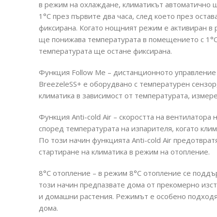
в режим на охлаждане, климатикът автоматично 
1°C през първите два часа, след което през оста
фиксирана. Когато нощният режим е активиран в 
ще понижава температурата в помещението с 1°C 
температурата ще остане фиксирана.
Функция Follow Me – дистанционното управление
BreezeleSS+ е оборудвано с температурен сензор
климатика в зависимост от температурата, измер
Функция Anti-cold Air – скоростта на вентилатор
според температурата на изпарителя, когато клим
По този начин функцията Anti-cold Air предотвра
стартиране на климатика в режим на отопление.
8°C отопление – в режим 8°C отопление се поддъ
този начин предпазвате дома от прекомерно изст
и домашни растения. Режимът е особено подходя
дома.