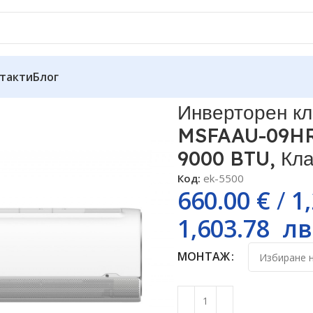
такти
Блог
тик Midea BreezeleSS S MSFAAU-09HRFN8-I / MSFAAU-09HRF
Инверторен кл
MSFAAU-09HR
9000 BTU, Кл
Код:
ek-5500
660.00
€
/
1
1,603.78
лв
МОНТАЖ