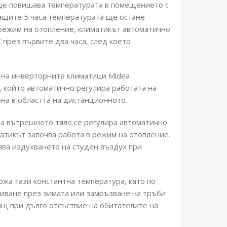
ще повишава температурата в помещението с
ващите 5 часа температурата ще остане
режим на отопление, климатикът автоматично
през първите два часа, след което
 на инверторните климатици Midea
, който автоматично регулира работата на
ена в областта на дистанционното.
а на вътрешното тяло се регулира автоматично
атикът започва работа в режим на отопление.
тява издухването на студен въздух при
ржа тази константна температура, като по
иване през зимата или замръзване на тръби
щ при дълго отсъствие на обитателите на