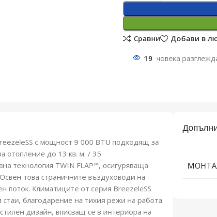
Сравни
Добави в л
19
човека разглежд
Допълни
reezeleSS с мощност 9 000 BTU подходящ за
а отопление до 13 кв. м. / 35
ована технология TWIN FLAP™, осигуряваща
МОНТА
Освен това страничните въздуховоди на
н поток. Климатиците от серия BreezeleSS
 стаи, благодарение на тихия режи на работа
 стилен дизайн, вписващ се в интериора на