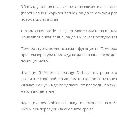
3D въздушен поток – клапите на климатика се дв
(вертикално и хоризонтално), за да се осигури 
поток в цялата стая.
Режим Quiet Mode – в Quiet Mode силата на възду
намаляват значително, за да Ви бъдат осигурени
Температурна компенсация – функцията “Темпера
при температурата между пода и тавана посредств
помещението.
Функция Refrigerant Leakage Detect – вътрешното
„EC“ и ще спре работа автоматично при отчитане 
климатика ще бъде предпазен от повреди, причи
на хладилен агент.
Функция Low Ambient Heating- използва се за раб
ниски температури на околната среда.