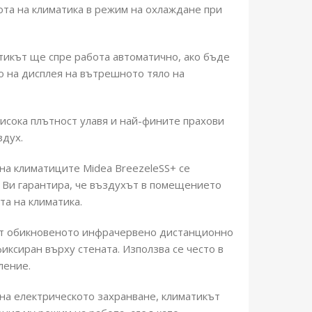
бота на климатика в режим на охлаждане при
матикът ще спре работа автоматично, ако бъде
о на дисплея на вътрешното тяло на
висока плътност улавя и най-фините прахови
здух.
на климатиците Midea BreezeleSS+ се
 Ви гарантира, че въздухът в помещението
та на климатика.
от обикновеното инфрачервено дистанционно
ксиран върху стената. Използва се често в
ление.
 на електрическото захранване, климатикът