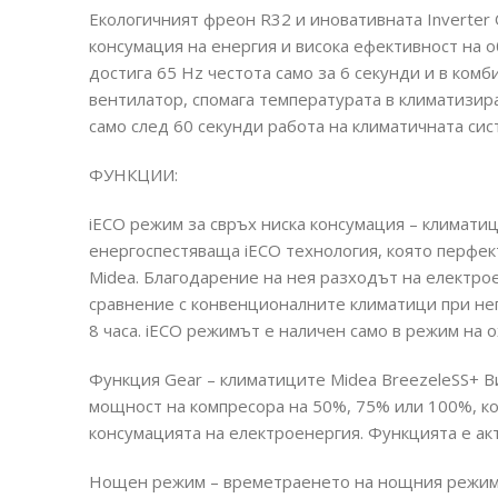
Екологичният фреон R32 и иновативната Inverter 
консумация на енергия и висока ефективност на 
достига 65 Hz честота само за 6 секунди и в ком
вентилатор, спомага температурата в климатизи
само след 60 секунди работа на климатичната сис
ФУНКЦИИ:
iECO режим за свръх ниска консумация – климатиц
енергоспестяваща iECO технология, която перфек
Midea. Благодарение на нея разходът на електрое
сравнение с конвенционалните климатици при неп
8 часа. iECO режимът е наличен само в режим на 
Функция Gear – климатиците Midea BreezeleSS+ В
мощност на компресора на 50%, 75% или 100%, ко
консумацията на електроенергия. Функцията е ак
Нощен режим – времетраенето на нощния режим е