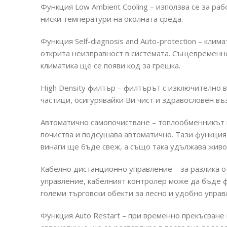
Функция Low Ambient Cooling – използва се за ра
ниски температури на околната среда.
Функция Self-diagnosis and Auto-protection – кли
открита неизправност в системата. Същевременн
климатика ще се появи код за грешка.
High Density филтър – филтърът с изключително 
частици, осигурявайки Ви чист и здравословен въ
Автоматично самопочистване – топлообменникът 
почиства и подсушава автоматично. Тази функция
винаги ще бъде свеж, а също така удължава живо
Кабелно дистанционно управление – за разлика 
управление, кабелният контролер може да бъде фи
големи търговски обекти за лесно и удобно управ
Функция Auto Restart – при временно прекъсване