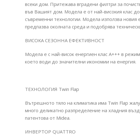
всеки дом. Притежава вградени филтри за почист
във Вашият дом. Модела е от най-високия клас д
съвременни технологии. Модела използва новия е
предпазва околната среда и подобрява техническ
ВИСОКА СЕЗОННА ЕФЕКТИВНОСТ
Модела е с най-висок енергиен клас А+++ в режим
което води до значителни икономии на енергия.
ТЕХНОЛОГИЯ Twin Flap
Вътрешното тяло на климатика има Twin Flap жал
много деликатно разпределение на хладния възд
патентова от Midea.
ИНВЕРТОР QUATTRO