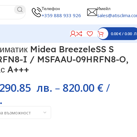
Телефон
Имейл
+359 888 933 926
sales@atisclima.c
0.00
€
/
0.00
Л
N8-O, 9000 BTU, Клас A+++
иматик Midea BreezeleSS S
FN8-I / MSFAAU-09HRFN8-O,
ас A+++
,290.85
лв.
–
820.00
€
/
.