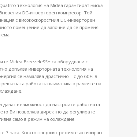
Quatrro технология на Midea гарантират ниска
обновения DC-инверторен компресор. Той
бинация с високоскоростния DC-инверторен
раното помещение да започне да се променя
тема.
ите Midea BreezeleSS+ са оборудвани с
тно допълва инверторната технология на
нергия се намалява драстично – с до 60% в
рекъсната работа на климатика в рамките на
охлаждане.
и дават възможност да настроите работната
ето Ви позволява директно да регулирате
тивна само в режим на охлаждане.
 7 часа. Когато нощният режим е активиран