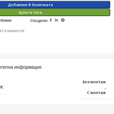
Добавяне В Количката
Купете Сега
юбими
Сподели:
ат в момента!
телна информация
Без монтаж
Ж
,
С монтаж