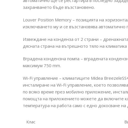
автоматично ще се рестартира в последно зададе
захранването бъде възстановено.
Louver Position Memory – позицията на хоризонта
изключването му и се възстановява автоматично 
Извеждане на конденза от 2 страни – дренажната
дясната страна на вътрешното тяло на климатика 
Вградена кондензна помпа – вградената кондензн
максимум 750 mm.
Wi-Fi управление – климатиците Midea BreezeleS
инсталиране на Wi-Fi управление, което позволяв
по всяко време през мобилно приложение, инстал
помощта на приложението можете да включите кл
температура на работа само с едно докосване на 
Клас
В