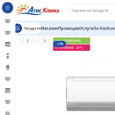
Магазин
Промоции
Услуги
За Нас
Кон
Продукти
Начало
Инверторни климатици
Инверторен клима
WIFI УПРАВЛЕНИЕ
-14%
ОТОПЛЕНИЕ -25°С