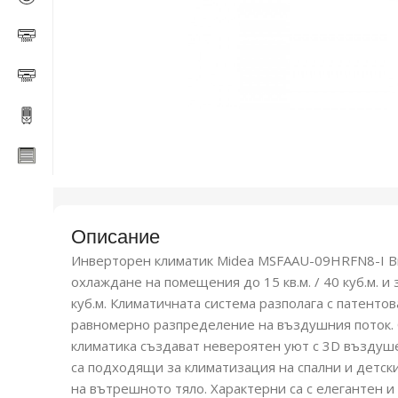
Описание
Инверторен климатик Midea MSFAAU-09HRFN8-I B
охлаждане на помещения до 15 кв.м. / 40 куб.м. и з
куб.м. Климатичната система разполага с патент
равномерно разпределение на въздушния поток. 
климатика създават невероятен уют с 3D въздуше
са подходящи за климатизация на спални и детски
на вътрешното тяло. Характерни са с елегантен и