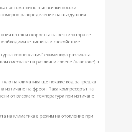
ижат автоматично във всички посоки
равномерно разпределение на въздушния
шния поток и скоростта на вентилатора се
 необходимите тишина и спокойствие.
турна компенсация” елиминира разликата
ом смесване на различни слоеве (пластове) в
 тяло на климатика ще покаже код за грешка
на изтичане на фреон. Така компресорът на
нени от високата температура при изтичане
ота на климатика в режим на отопление при