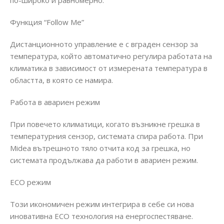
по-широко и равномерно.
Функция “Follow Me”
Дистанционното управление е с вграден сензор за
температура, който автоматично регулира работата на
климатика в зависимост от измерената температура в
областта, в която се намира.
Работа в авариен режим
При повечето климатици, когато възникне грешка в
температурния сензор, системата спира работа. При
Midea вътрешното тяло отчита код за грешка, но
системата продължава да работи в авариен режим.
ECO режим
Този икономичен режим интегрира в себе си нова
иновативна ECO технология на енергоспестяване.