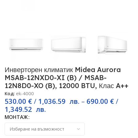
Инверторен климатик Midea Aurora
MSAB-12NXD0-XI (B) / MSAB-
12N8D0-XO (B), 12000 BTU, Клас A++
Код:
ek-4000
530.00
€
/
1,036.59
лв.
–
690.00
€
/
1,349.52
лв.
МОНТАЖ