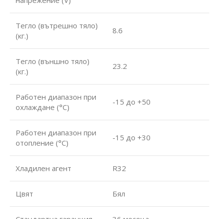
напрежение (V)
Тегло (вътрешно тяло)
8.6
(кг.)
Тегло (външно тяло)
23.2
(кг.)
Работен диапазон при
-15 до +50
охлаждане (°С)
Работен диапазон при
-15 до +30
отопление (°С)
Хладилен агент
R32
Цвят
Бял