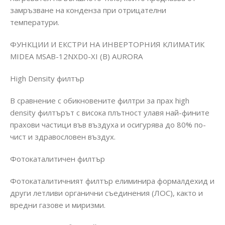
замръзване на конденза при отрицателни
температури.
ФУНКЦИИ И ЕКСТРИ НА ИНВЕРТОРНИЯ КЛИМАТИК
MIDEA MSAB-12NXD0-XI (B) AURORA
High Density филтър
В сравнение с обикновените филтри за прах high
density филтърът с висока плътност улавя най-фините
прахови частици във въздуха и осигурява до 80% по-
чист и здравословен въздух.
Фотокаталитичен филтър
Фотокаталитичният филтър елиминира формалдехид и
други летливи органични съединения (ЛОС), както и
вредни газове и миризми.