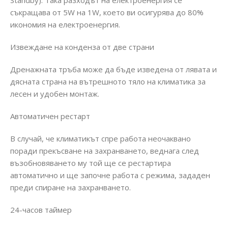
Standby). Така разходът на електроенергия се
съкращава от 5W на 1W, което ви осигурява до 80%
икономия на електроенергия.
Извеждане на конденза от две страни
Дренажната тръба може да бъде изведена от лявата и
дясната страна на вътрешното тяло на климатика за
лесен и удобен монтаж.
Автоматичен рестарт
В случай, че климатикът спре работа неочаквано
поради прекъсване на захранването, веднага след
възобновяването му той ще се рестартира
автоматично и ще започне работа с режима, зададен
преди спиране на захранването.
24-часов таймер