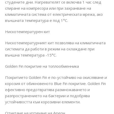
студените дни. Нагревателят се включва 1 час след
спиране на компресора или при захранване на
климатичната система от електрическата мрежа, ако
външната температура е под 1°C.
Нискотемпературен кит
Нискотемпературният кит позволява на климатичната
системата да работи в режим на охлаждане при
външна температура -15°C.
Golden Fin покритие на топлообменника
Покритието Golden Fin е по-устойчиво на окисляване и
корозия от обикновеното Blue Fin покритие. Golden Fin
ефективно предотвратява размножаването и
разпространението на бактерии и подобрява
устойчивостта към корозивни елементи.
Отчитане на изтичане на фреон