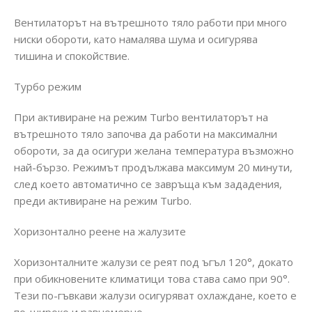
Вентилаторът на вътрешното тяло работи при много
ниски обороти, като намалява шума и осигурява
тишина и спокойствие.
Турбо режим
При активиране на режим Turbo вентилаторът на
вътрешното тяло започва да работи на максимални
обороти, за да осигури желана температура възможно
най-бързо. Режимът продължава максимум 20 минути,
след което автоматично се завръща към зададения,
преди активиране на режим Turbo.
Хоризонтално реене на жалузите
Хоризонталните жалузи се реят под ъгъл 120°, докато
при обикновените климатици това става само при 90°.
Тези по-гъвкави жалузи осигуряват охлаждане, което е