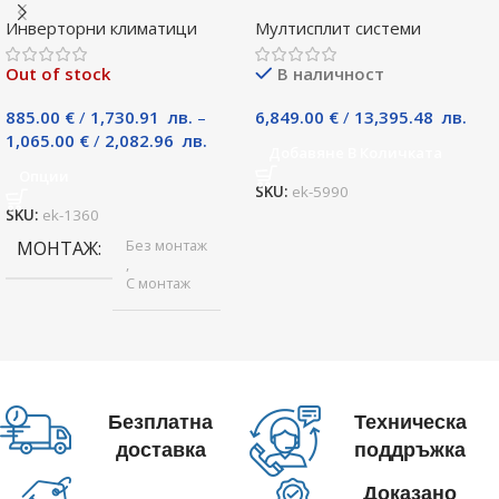
18GRGO, 18000 BTU, Клас
P125YKM, Клас А
Инверторни климатици
Мултисплит системи
A++
Out of stock
В наличност
885.00
€
/
1,730.91
лв.
–
6,849.00
€
/
13,395.48
лв.
1,065.00
€
/
2,082.96
лв.
Добавяне В Количката
Опции
SKU:
ek-5990
SKU:
ek-1360
Без монтаж
МОНТАЖ
,
С монтаж
Безплатна
Техническа
доставка
поддръжка
Доказано