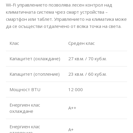
Wi-Fi управлението позволява лесен контрол над
климатичната система чрез смарт устройства –
смартфон или таблет. Управлението на климатика може
да се осъществи отдалечено от всяка точка на света.
Клас
Среден клас
Капацитет (охлаждане)
27 кв.м. / 70 куб.м.
Капацитет (отопление)
23 кв.м. / 60 куб.м.
Мощност BTU
12 000
Енергиен клас
А++
охлаждане
Енергиен клас
А+
отопление