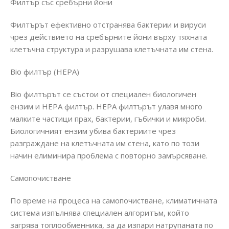
Филтър със сребърни йони
Филтърът ефективно отстранява бактерии и вируси
чрез действието на сребърните йони върху тяхната
клетъчна структура и разрушава клетъчната им стена.
Bio филтър (HEPA)
Bio филтърът се състои от специален биологичен
ензим и HEPA филтър. HEPA филтърът улавя много
малките частици прах, бактерии, гъбички и микроби.
Биологичният ензим убива бактериите чрез
разграждане на клетъчната им стена, като по този
начин елиминира проблема с повторно замърсяване.
Самопочистване
По време на процеса на самопочистване, климатичната
система изпълнява специален алгоритъм, който
загрява топлообменника, за да изпари натрупаната по