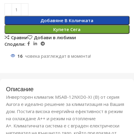
Добавяне В Количката
Купете Сега
Сравни
Добави в любими
Сподели:
16
човека разглеждат в момента!
Описание
Инверторен климатик MSAB-12NXD0-XI (B) от серия
Aurora е идеално решение за климатизация на Вашия
дом. Постига висока енергийна ефективност в режим
на охлаждане A++ и режим на отопление
A+. Климатичната система е с вграден електрически
нагревател на външното тяло, който предпазва от