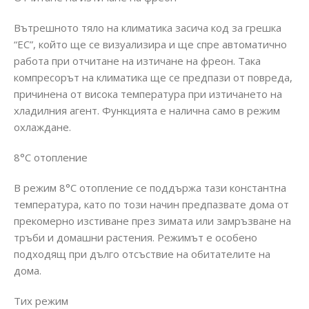
Вътрешното тяло на климатика засича код за грешка
“EC”, който ще се визуализира и ще спре автоматично
работа при отчитане на изтичане на фреон. Така
компресорът на климатика ще се предпази от повреда,
причинена от висока температура при изтичането на
хладилния агент. Функцията е налична само в режим
охлаждане.
8°C отопление
В режим 8°C отопление се поддържа тази константна
температура, като по този начин предпазвате дома от
прекомерно изстиване през зимата или замръзване на
тръби и домашни растения. Режимът е особено
подходящ при дълго отсъствие на обитателите на
дома.
Тих режим