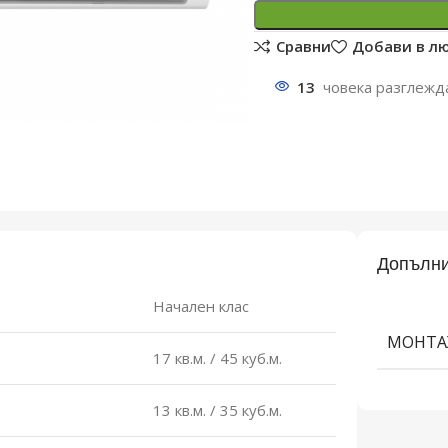
Сравни
Добави в л
13
човека разглежд
Допълни
Начален клас
МОНТА
17 кв.м. / 45 куб.м.
13 кв.м. / 35 куб.м.