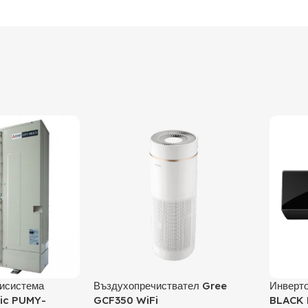
исистема
Въздухопречиствател Gree
Инверто
ric PUMY-
GCF350 WiFi
BLACK 