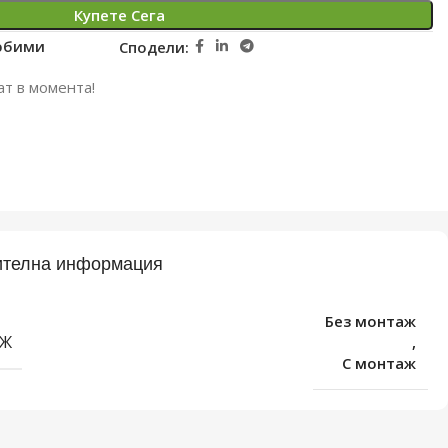
Купете Сега
юбими
Сподели:
ат в момента!
телна информация
Без монтаж
Ж
,
С монтаж