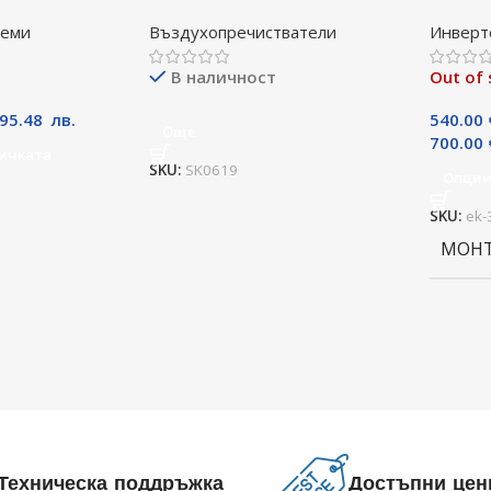
А
09TLHI
теми
Въздухопречистватели
Инверт
BTU, К
В наличност
Out of 
395.48
лв.
540.00
Още
700.00
ичката
SKU:
SK0619
Опци
SKU:
ek-
МОН
Техническа поддръжка
Достъпни цен