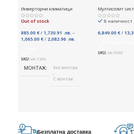
18GRGO, 18000 BTU, Клас A++
P125YKM, Клас 
Инверторни климатици
Мултисплит сис
Out of stock
В наличност
885.00
€
/
1,730.91
лв.
–
6,849.00
€
/
13,
1,065.00
€
/
2,082.96
лв.
Добавяне В Кол
Опции
SKU:
ek-5990
SKU:
ek-1360
МОНТАЖ
Без монтаж
,
С монтаж
Безплатна доставка