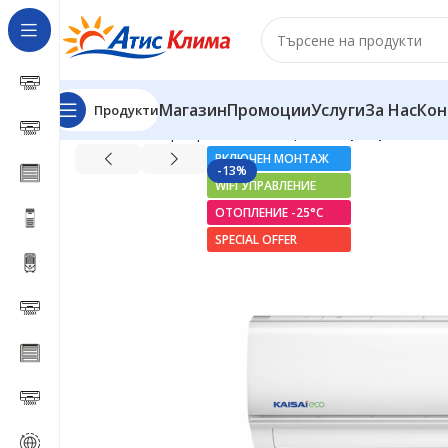
Магазин
Промоции
Услуги
За Нас
Кон
Продукти
Начало
Инверторни климатици
Инверторен клима
ВКЛЮЧЕН МОНТАЖ
-13%
WIFI УПРАВЛЕНИЕ
ОТОПЛЕНИЕ -25°С
SPECIAL OFFER