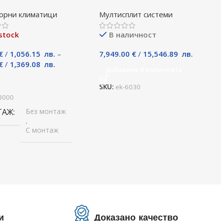
 / KRWB-09TLHO, 9000
P140YKM, Клас А
орни климатици
Мултисплит системи
лас A+++
stock
В наличност
€
/
1,056.15
лв.
–
7,949.00
€
/
15,546.89
лв.
€
/
1,369.08
лв.
Добавяне В Количката
и
SKU:
ek-6030
3000
ТАЖ
Без монтаж
,
С монтаж
и
Доказано качество