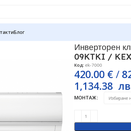
такти
Блог
тик Kaisai ECO KEX-09KTKI / KEX-09KTKO, 9000 BTU, Клас A
Инверторен кл
09KTKI / KEX
Код:
ek-7000
420.00
€
/
8
1,134.38
лв
МОНТАЖ