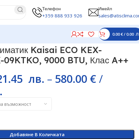
Телефон
Имейл
+359 888 933 926
sales@atisclima.c
0.00
€
/
0.00
Л
++
иматик Kaisai ECO KEX-
-09KTKO, 9000 BTU, Клас A++
21.45
лв.
–
580.00
€
/
.
Добавяне В Количката