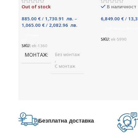
Out of stock
В наличност
885.00
€
/
1,730.91
лв.
–
6,849.00
€
/
13,
1,065.00
€
/
2,082.96
лв.
Добавяне В Кол
Опции
SKU:
ek-5990
SKU:
ek-1360
МОНТАЖ
Без монтаж
,
С монтаж
Безплатна доставка