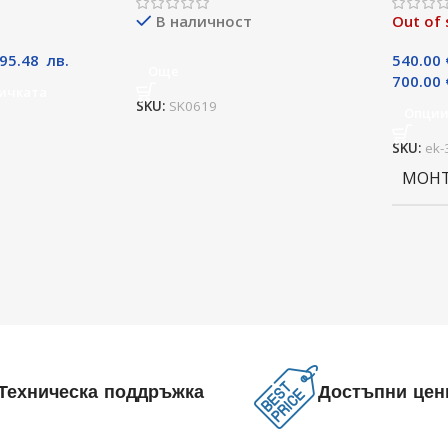
В наличност
Out of 
395.48
лв.
540.00
Още
700.00
ичката
SKU:
SK0619
Опци
SKU:
ek-
МОН
Техническа поддръжка
Достъпни цен