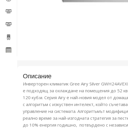
Описание
Инверторен климатик Gree Airy Silver GWH24AVE
е подходящ за охлаждане на помещения до 52 кв.м. 
120 куб.м. Серия Airy е най-новия модел от дома
с алгоритъм с изкуствен интелект, който съчетав
управление на системата. Алгоритъмът модифицир
реално време за най-изгодната стратегия за пест
до 10% енергия годишно, потвърдено с независи