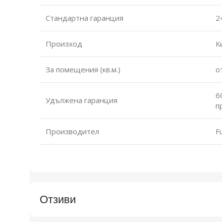
Стандартна гаранция
2
Произход
К
За помещения (кв.м.)
о
6
Удължена гаранция
п
Производител
F
Отзиви