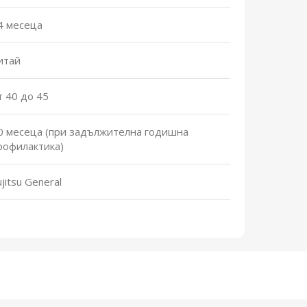
4 месеца
итай
т 40 до 45
0 месеца (при задължителна годишна
рофилактика)
ujitsu General