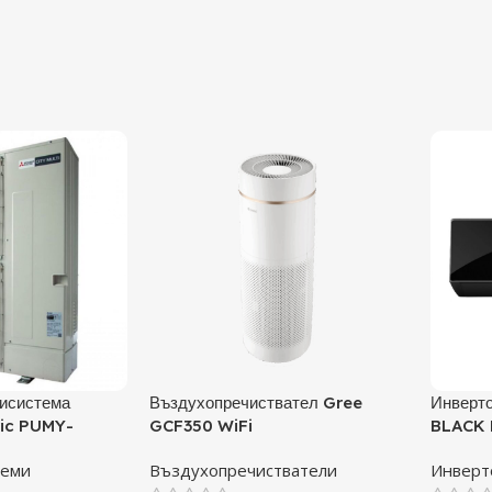
исистема
Въздухопречиствател Gree
Инверто
ric PUMY-
GCF350 WiFi
BLACK 
А
09TLHI
теми
Въздухопречистватели
Инверт
BTU, К