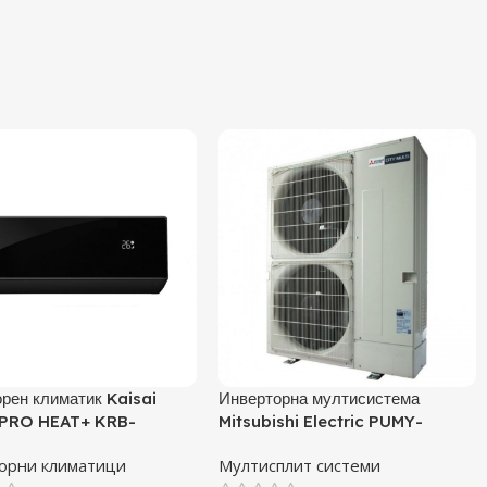
рен климатик Kaisai
Инверторна мултисистема
PRO HEAT+ KRB-
Mitsubishi Electric PUMY-
 / KRWB-09TLHO, 9000
P140YKM, Клас А
орни климатици
Мултисплит системи
лас A+++