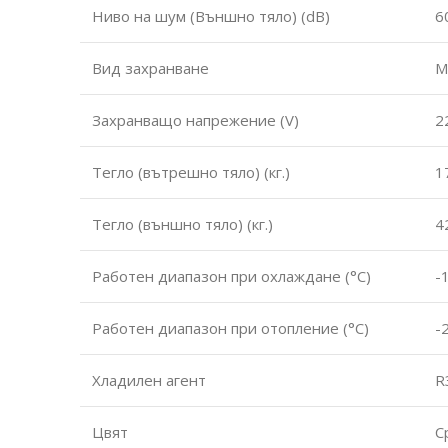
Ниво на шум (Външно тяло) (dB)
6
Вид захранване
М
Захранващо напрежение (V)
2
Тегло (вътрешно тяло) (кг.)
1
Тегло (външно тяло) (кг.)
4
Работен диапазон при охлаждане (°С)
-
Работен диапазон при отопление (°С)
-
Хладилен агент
R
Цвят
С