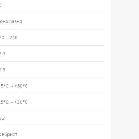
0
онофазно
20 – 240
7.5
2.5
15°C ～+50°C
25°C ～+30°C
32
ребрист