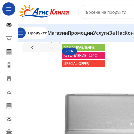
Магазин
Промоции
Услуги
За Нас
Кон
Продукти
Начало
Инверторни климатици
Инверторен клима
WIFI УПРАВЛЕНИЕ
-8%
ОТОПЛЕНИЕ -25°С
SPECIAL OFFER