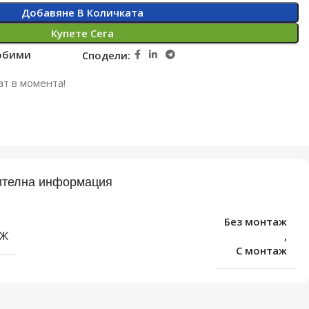
Добавяне В Количката
Купете Сега
юбими
Сподели:
ат в момента!
телна информация
Без монтаж
Ж
,
С монтаж