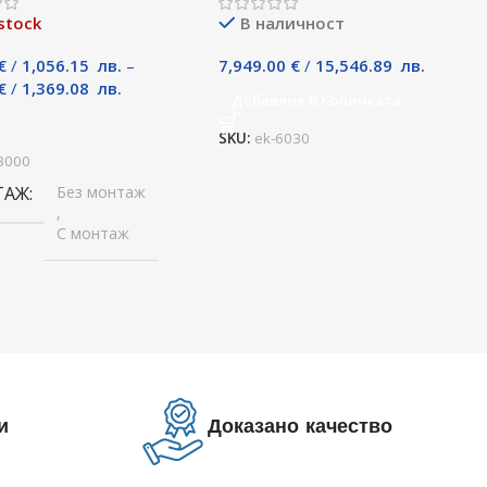
stock
В наличност
€
/
1,056.15
лв.
–
7,949.00
€
/
15,546.89
лв.
€
/
1,369.08
лв.
Добавяне В Количката
и
SKU:
ek-6030
3000
ТАЖ
Без монтаж
,
С монтаж
и
Доказано качество