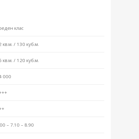
реден клас
2 кв.м. / 130 куб.м.
6 кв.м. / 120 куб.м.
4 000
+++
++
.00 – 7.10 – 8.90