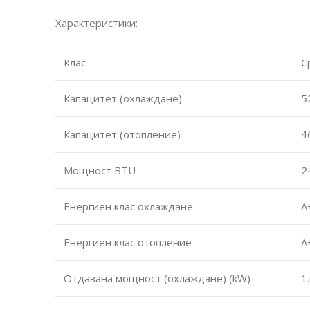
Характеристики:
Клас
С
Капацитет (охлаждане)
5
Капацитет (отопление)
4
Мощност BTU
2
Енергиен клас охлаждане
А
Енергиен клас отопление
А
Отдавана мощност (охлаждане) (kW)
1