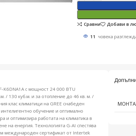
Сравни
Добави в л
11
човека разглежд
Допълни
XF-K6DNA1A с мощност 24 000 BTU
/ 130 куб.м. и за отопление до 46 кв. м. /
шния клас климатици на GREE снабеден
МОНТА
а интелигентно обучение и оптимално
а и оптимизира работата на климатика в
ене на енергия. Технологията G-AI спестява
м международен сертификат от Intertek