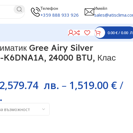
Телефон
Имейл
+359 888 933 926
sales@atisclima.c
0.00
€
/
0.00
Л
ас A+++
иматик Gree Airy Silver
K6DNA1A, 24000 BTU, Клас
2,579.74
лв.
–
1,519.00
€
/
.