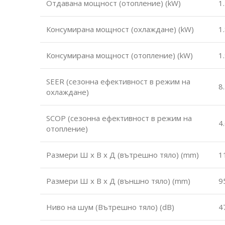
Отдавана мощност (отопление) (kW)
1
Консумирана мощност (охлаждане) (kW)
1
Консумирана мощност (отопление) (kW)
1
SEER (сезонна ефективност в режим на
8
охлаждане)
SCOP (сезонна ефективност в режим на
4
отопление)
Размери Ш х В х Д (вътрешно тяло) (mm)
1
Размери Ш х В х Д (външно тяло) (mm)
9
Ниво на шум (Вътрешно тяло) (dB)
4