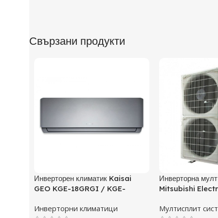
Свързани продукти
Инверторен климатик Kaisai
Инверторна мулт
GEO KGE-18GRGI / KGE-
Mitsubishi Elect
18GRGO, 18000 BTU, Клас A++
P125YKM, Клас 
Инверторни климатици
Мултисплит сис