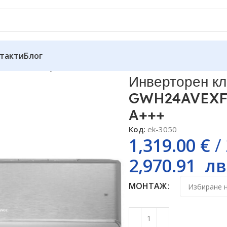
такти
Блог
тик Gree Airy Silver GWH24AVEXF-K6DNA1A, 24000 BTU, Кл
Инверторен кл
GWH24AVEXF-
A+++
Код:
ek-3050
1,319.00
€
/
2,970.91
лв
МОНТАЖ