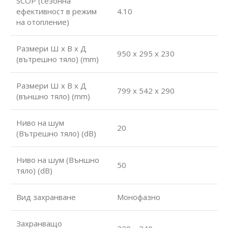
SCOP (сезонна
ефективност в режим
4.10
на отопление)
Размери Ш х В х Д
950 x 295 x 230
(вътрешно тяло) (mm)
Размери Ш х В х Д
799 x 542 x 290
(външно тяло) (mm)
Ниво на шум
20
(Вътрешно тяло) (dB)
Ниво на шум (Външно
50
тяло) (dB)
Вид захранване
Монофазно
Захранващо