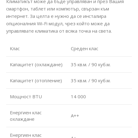
Климатикът може да бъде управляван и през Вашия
смартфон, таблет или компютър, свързан към
интернет. За целта е нужно да се инсталира
опционалния Wi-Fi модул, чрез който може да
управлявате климатика от всяка точка на света.
Клас
Среден клас
Капацитет (охлаждане)
35 кв.м. / 90 куб.м.
Капацитет (отопление)
35 кв.м. / 90 куб.м.
Мощност BTU
14 000
Енергиен клас
А++
охлаждане
Енергиен клас