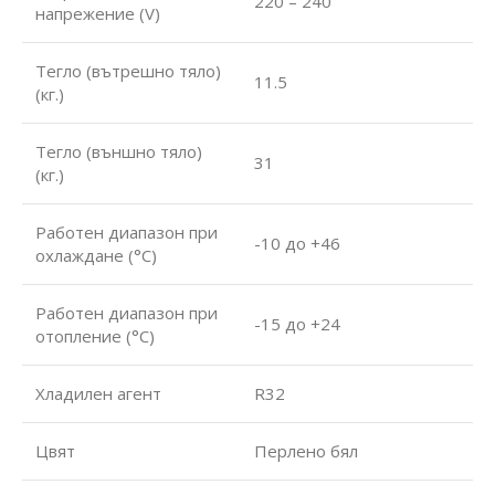
220 – 240
напрежение (V)
Тегло (вътрешно тяло)
11.5
(кг.)
Тегло (външно тяло)
31
(кг.)
Работен диапазон при
-10 до +46
охлаждане (°С)
Работен диапазон при
-15 до +24
отопление (°С)
Хладилен агент
R32
Цвят
Перлено бял