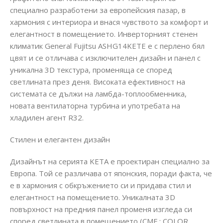
специално разработени за европейския пазар, в
хармония с интериора и внася чувството за комфорт и
елегантност в помещението. Инверторният стенен
климатик General Fujitsu ASHG14KETE е с перлено бял
цвят и се отличава с изключителен дизайн и панел с
уникална 3D текстура, променяща се според
светлината през деня. Високата ефективност на
системата се дължи на ламбда-топлообменника,
новата вентилаторна турбина и употребата на
хладилен агент R32.
Стилен и елегантен дизайн
Дизайнът на серията KETA е проектиран специално за
Европа. Той се различава от японския, поради факта, че
е в хармония с обкръжението си и придава стил и
елегантност на помещението. Уникалнaта 3D
повърхност на предния панел променя изгледа си
според светлината в помещението (CMF : COLOR