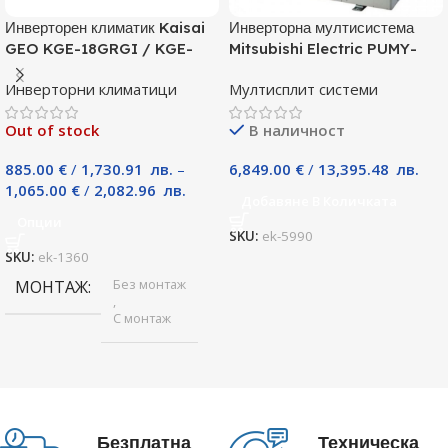
Инверторен климатик Kaisai
Инверторна мултисистема
GEO KGE-18GRGI / KGE-
Mitsubishi Electric PUMY-
18GRGO, 18000 BTU, Клас
P125YKM, Клас А
Инверторни климатици
Мултисплит системи
A++
Out of stock
В наличност
885.00
€
/
1,730.91
лв.
–
6,849.00
€
/
13,395.48
лв.
1,065.00
€
/
2,082.96
лв.
Добавяне В Количката
Опции
SKU:
ek-5990
SKU:
ek-1360
Без монтаж
МОНТАЖ
,
С монтаж
Безплатна
Техническа