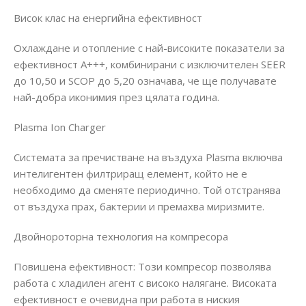
Висок клас на енергийна ефективност
Охлаждане и отопление с най-високите показатели за
ефективност А+++, комбинирани с изключителен SEER
до 10,50 и SCOP до 5,20 означава, че ще получавате
най-добра иконимия през цялата година.
Plasma Ion Charger
Системата за пречистване на въздуха Plasma включва
интелигентен филтриращ елемент, който не е
необходимо да сменяте периодично. Той отстранява
от въздуха прах, бактерии и премахва миризмите.
Двойнороторна технология на компресора
Повишена ефективност: Този компресор позволява
работа с хладилен агент с високо налягане. Високата
ефективност е очевидна при работа в ниския