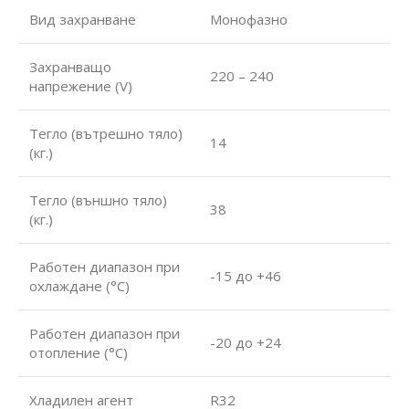
Вид захранване
Монофазно
Захранващо
220 – 240
напрежение (V)
Тегло (вътрешно тяло)
14
(кг.)
Тегло (външно тяло)
38
(кг.)
Работен диапазон при
-15 до +46
охлаждане (°С)
Работен диапазон при
-20 до +24
отопление (°С)
Хладилен агент
R32