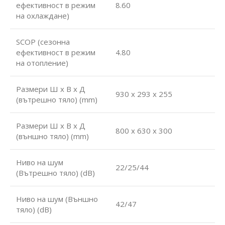
ефективност в режим
8.60
на охлаждане)
SCOP (сезонна
ефективност в режим
4.80
на отопление)
Размери Ш х В х Д
930 х 293 х 255
(вътрешно тяло) (mm)
Размери Ш х В х Д
800 х 630 х 300
(външно тяло) (mm)
Ниво на шум
22/25/44
(Вътрешно тяло) (dB)
Ниво на шум (Външно
42/47
тяло) (dB)