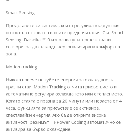
Smart Sensing
Представете си система, която регулира въздушния
поток въз основа на вашите предпочитания. Със Smart
Sensing, Daiseikai™10 използва усъвършенствани
сензори, за да създаде персонализирана комфортна
зона.
Motion tracking
Никога повече не губете енергия за охлаждане на
празни стаи. Motion Tracking отчита присъствието и
автоматично регулира охлаждането или отоплението.
Когато стаята е празна за 20 минути или незаета от 4
часа, функцията за присъствие се активира,
спестявайки енергия. Ако бъде открита висока
активност, режимът Hi-Power Cooling автоматично се
активира за бързо охлаждане.