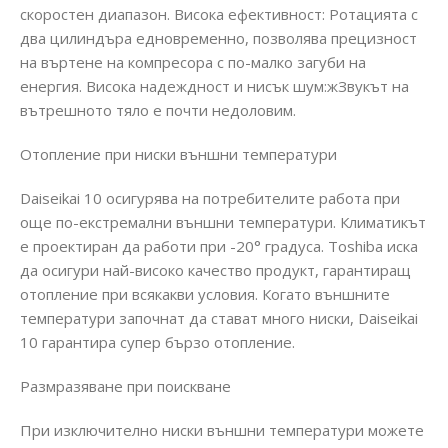
скоростен диапазон. Висока ефективност: Ротацията с
два цилиндъра едновременно, позволява прецизност
на въртене на компресора с по-малко загуби на
енергия. Висока надеждност и нисък шум:жЗвукът на
вътрешното тяло е почти недоловим.
Отопление при ниски външни температури
Daiseikai 10 осигурява на потребителите работа при
още по-екстремални външни температури. Климатикът
е проектиран да работи при -20° градуса. Toshiba иска
да осигури най-високо качество продукт, гарантиращ
отопление при всякакви условия. Когато външните
температури започнат да стават много ниски, Daiseikai
10 гарантира супер бързо отопление.
Размразяване при поискване
При изключително ниски външни температури можете