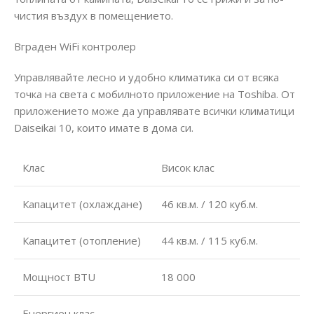
чистия въздух в помещението.
Вграден WiFi контролер
Управлявайте лесно и удобно климатика си от всяка
точка на света с мобилното приложение на Toshiba. От
приложението може да управлявате всички климатици
Daiseikai 10, които имате в дома си.
Клас
Висок клас
Капацитет (охлаждане)
46 кв.м. / 120 куб.м.
Капацитет (отопление)
44 кв.м. / 115 куб.м.
Мощност BTU
18 000
Енергиен клас