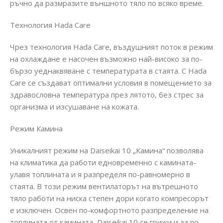
ръчно да размразите външното тяло по всяко време.
Технология Hada Care
Чрез технология Hada Care, въздушният поток в режим
на охлаждане е насочен възможно най-високо за по-
бързо уеднаквяване с температурата в стаята. С Hada
Care се създават оптимални условия в помещението за
здравословна температура през лятото, без стрес за
организма и изсушаване на кожата.
Режим Камина
Уникалният режим на Daiseikai 10 „Камина“ позволява
на климатика да работи едновременно с камината-
улавя топлината и я разпределя по-равномерно в
стаята. В този режим вентилаторът на вътрешното
тяло работи на ниска степен дори когато компресорът
е изключен. Освен по-комфортното разпределение на
топлината от камината, Daiseikai 10 се грижи и за по-