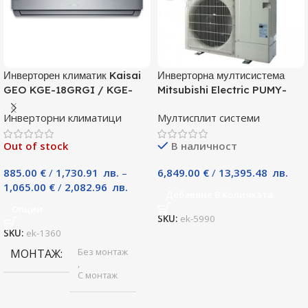
Инверторен климатик Kaisai
Инверторна мултисистема
GEO KGE-18GRGI / KGE-
Mitsubishi Electric PUMY-
18GRGO, 18000 BTU, Клас
P125YKM, Клас А
Инверторни климатици
Мултисплит системи
A++
Out of stock
В наличност
885.00
€
/
1,730.91
лв.
–
6,849.00
€
/
13,395.48
лв.
1,065.00
€
/
2,082.96
лв.
Добавяне В Количката
Опции
SKU:
ek-5990
SKU:
ek-1360
Без монтаж
МОНТАЖ
,
С монтаж