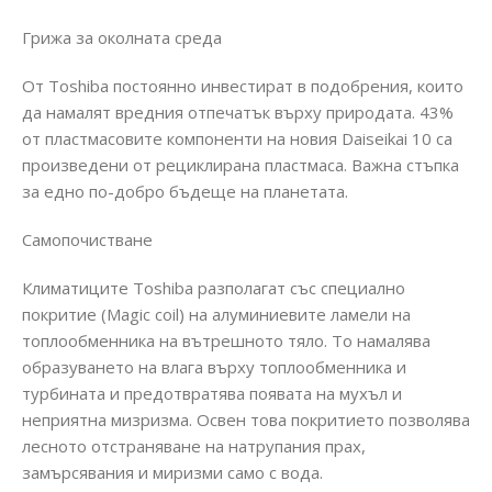
Грижа за околната среда
От Toshiba постоянно инвестират в подобрения, които
да намалят вредния отпечатък върху природата. 43%
от пластмасовите компоненти на новия Daiseikai 10 са
произведени от рециклирана пластмаса. Важна стъпка
за едно по-добро бъдеще на планетата.
Самопочистване
Климатиците Toshiba разполагат със специално
покритие (Magic coil) на алуминиевите ламели на
топлообменника на вътрешното тяло. То намалява
образуването на влага върху топлообменника и
турбината и предотвратява появата на мухъл и
неприятна мизризма. Освен това покритието позволява
лесното отстраняване на натрупания прах,
замърсявания и миризми само с вода.