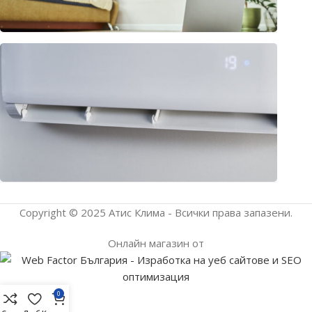
Клима
или
термо
– раз
подх
прило
юли 1
2026
Copyright © 2025 Атис Клима - Всички права запазени.
Онлайн магазин от
0