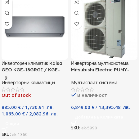
Инверторен климатик Kaisai
Инверторна мултисистема
GEO KGE-18GRGI / KGE-
Mitsubishi Electric PUMY-
18GRGO, 18000 BTU, Клас
P125YKM, Клас А
Инверторни климатици
Мултисплит системи
A++
Out of stock
В наличност
885.00
€
/
1,730.91
лв.
–
6,849.00
€
/
13,395.48
лв.
1,065.00
€
/
2,082.96
лв.
Добавяне В Количката
Опции
SKU:
ek-5990
SKU:
ek-1360