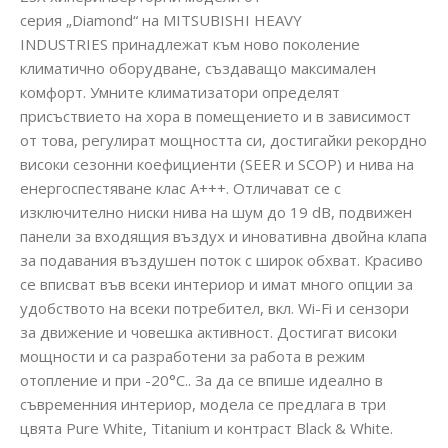
серия „Diamond“ на MITSUBISHI HEAVY
INDUSTRIES принадлежат към ново поколение
климатично оборудване, създаващо максимален
комфорт. Умните климатизатори определят
присъствието на хора в помещението и в зависимост
от това, регулират мощността си, достигайки рекордно
високи сезонни коефициенти (SEER и SCOP) и нива на
енергоспестяване клас A+++. Отличават се с
изключително ниски нива на шум до 19 dB, подвижен
панели за входящия въздух и иновативна двойна клапа
за подавания въздушен поток с широк обхват. Красиво
се вписват във всеки интериор и имат много опции за
удобството на всеки потребител, вкл. Wi-Fi и сензори
за движение и човешка активност. Достигат високи
мощности и са разработени за работа в режим
отопление и при -20°C.. За да се впише идеално в
съвременния интериор, модела се предлага в три
цвята Pure White, Titanium и контраст Black & White.