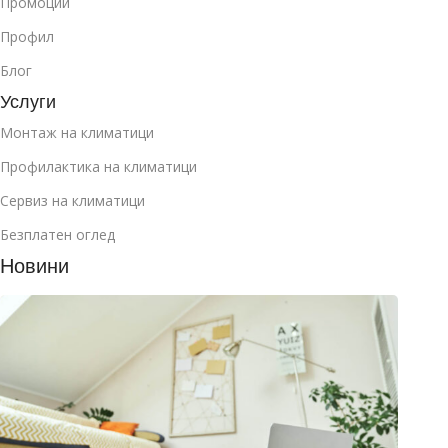
Промоции
Профил
Блог
Услуги
Монтаж на климатици
Профилактика на климатици
Сервиз на климатици
Безплатен оглед
Новини
Как д
избер
клима
за
манса
юли 2
2026