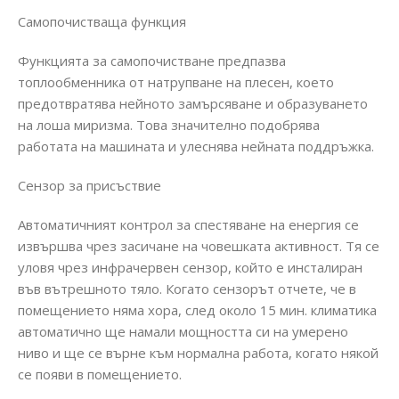
Самопочистваща функция
Функцията за самопочистване предпазва
топлообменника от натрупване на плесен, което
предотвратява нейното замърсяване и образуването
на лоша миризма. Това значително подобрява
работата на машината и улеснява нейната поддръжка.
Сензор за присъствие
Автоматичният контрол за спестяване на енергия се
извършва чрез засичане на човешката активност. Тя се
уловя чрез инфрачервен сензор, който е инсталиран
във вътрешното тяло. Когато сензорът отчете, че в
помещението няма хора, след около 15 мин. климатика
автоматично ще намали мощността си на умерено
ниво и ще се върне към нормална работа, когато някой
се появи в помещението.