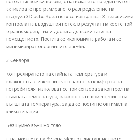
поток във всички посоки, с натискането на един бутон
активирате програмираното разпределение на
въздуха 3D auto. Чрез него се извършват 3 независими
контрола на въздушния поток, в резултат на което той
е равномерен, тих и достига до всеки ъгъл на
помещението. Постига се икономична работа и се
минимизират енергийните загуби.
3 Сензора
Контролирането на стайната температура и
влажността е изключително важно за комфорта на
потребителя. Използват се три сензора за контрол на
стайната температура, влажността в помещението и
външната температура, за да се постигне оптимална
климатизация.
Безшумно външно тяло
С натискането на бутона Silent от дистанционното