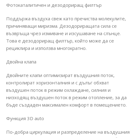
Фотокаталитичен и дезодориращ филтър
Поддържа въздуха свеж като пречиства молекулите,
причиняващи миризма. Дезодориращата сила се
възвръща чрез измиване и изсушаване на слънце.
Това е дезодориращ филтър, който може да се
рециклира и използва многократно.
Двойна клапа
Двойните клапи оптимизират въздушния поток,
контролират хоризонталния и с дълъг обхват
въздушен поток в режим охлаждане, силния и
низходящ въздушен поток в режим отопление, за да
бъде създаден максимален комфорт в помещението.
Функция 3D auto
По-добра циркулация и разпределение на въздушния