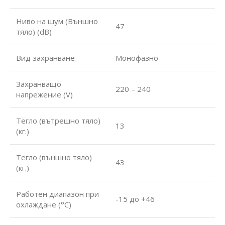
Ниво на шум (Външно
47
тяло) (dB)
Вид захранване
Монофазно
Захранващо
220 – 240
напрежение (V)
Тегло (вътрешно тяло)
13
(кг.)
Тегло (външно тяло)
43
(кг.)
Работен диапазон при
-15 до +46
охлаждане (°С)