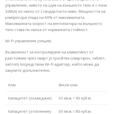
управление, нивото на шум на външното тяло е с поне
3dB(A) по-ниско от стандартното ниво. Мощността на
компресора спада на 60% от максималната.
Максималната скорост на вентилатора на външното
тяло става по-ниска от нормалната стойност.
Wi-Fi управление (опция)
Възможност за контролиране на климатикът от
разстояние чрез смарт устросйтва (смартфон, таблет,
лаптоп) посредством Wi-Fi адаптер, който може да
закупите допълнително.
Клас
Висок клас
Капацитет (охлаждане)
35 кв.м. / 90 куб.м.
Капацитет (отопление)
30 кв.м. / 80 куб.м.