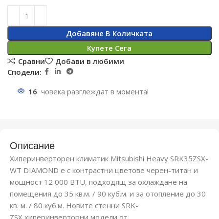
Добавяне В Количката
Купете Сега
Сравни
Добави в любими
Сподели:
16
човека разглеждат в момента!
Описание
Хиперинверторен климатик Mitsubishi Heavy SRK35ZSX-
WT DIAMOND е с контрастни цветове черен-титан и
мощност 12 000 BTU, подходящ за охлаждане на
помещения до 35 кв.м. / 90 куб.м. и за отопление до 30
кв. м. / 80 куб.м. Новите стенни SRK-
ZSX хиперинверторни модели от