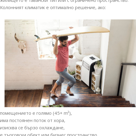
жилището е тавански тип или с ограничено пространство.
Колонният климатик е оптимално решение, ако:
помещението е голямо (45+ m²),
има постоянен поток от хора,
изисква се бързо охлаждане,
е търговски обект или бизнес пространство,