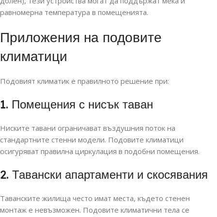
долен), тези устройства могат да поддържат мека и
равномерна температура в помещенията.
Приложения на подовите
климатици
Подовият климатик е правилното решение при:
1. Помещения с нисък таван
Ниските тавани ограничават въздушния поток на
стандартните стенни модели. Подовите климатици
осигуряват правилна циркулация в подобни помещения.
2. Тавански апартаменти и скосявания
Таванските жилища често имат места, където стенен
монтаж е невъзможен. Подовите климатични тела се