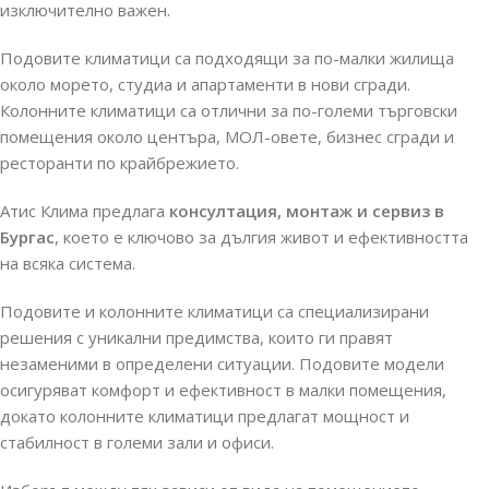
изключително важен.
Подовите климатици са подходящи за по-малки жилища
около морето, студиа и апартаменти в нови сгради.
Колонните климатици са отлични за по-големи търговски
помещения около центъра, МОЛ-овете, бизнес сгради и
ресторанти по крайбрежието.
Атис Клима предлага
консултация, монтаж и сервиз в
Бургас
, което е ключово за дългия живот и ефективността
на всяка система.
Подовите и колонните климатици са специализирани
решения с уникални предимства, които ги правят
незаменими в определени ситуации. Подовите модели
осигуряват комфорт и ефективност в малки помещения,
докато колонните климатици предлагат мощност и
стабилност в големи зали и офиси.