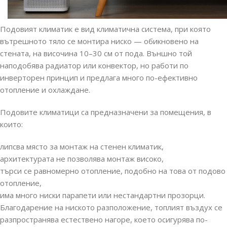
Подовият климатик е вид климатична система, при която
вътрешното тяло се монтира ниско — обикновено на
стената, на височина 10–30 см от пода. Външно той
наподобява радиатор или конвектор, но работи по
инверторен принцип и предлага много по-ефективно
отопление и охлаждане.
Подовите климатици са предназначени за помещения, в
които:
липсва място за монтаж на стенен климатик,
архитектурата не позволява монтаж високо,
търси се равномерно отопление, подобно на това от подово
отопление,
има много ниски парапети или нестандартни прозорци.
Благодарение на ниското разположение, топлият въздух се
разпространява естествено нагоре, което осигурява по-