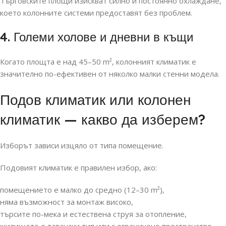
Търговските площи изискват силно и постоянно охлаждане,
което колонните системи предоставят без проблем.
4. Големи холове и дневни в къщи
Когато площта е над 45–50 m², колонният климатик е
значително по-ефективен от няколко малки стенни модела.
Подов климатик или колонен
климатик — какво да изберем?
Изборът зависи изцяло от типа помещение.
Подовият климатик е правилен избор, ако:
помещението е малко до средно (12–30 m²),
няма възможност за монтаж високо,
търсите по-мека и естествена струя за отопление,