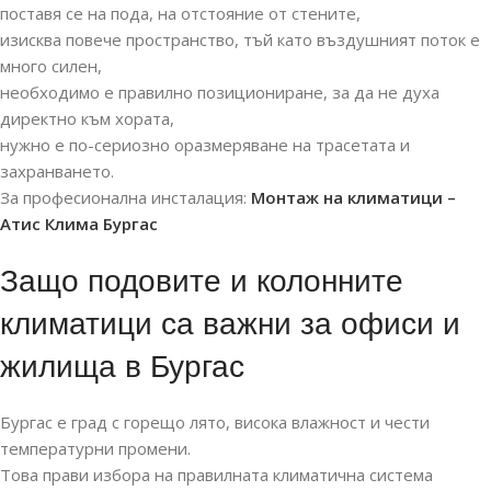
поставя се на пода, на отстояние от стените,
изисква повече пространство, тъй като въздушният поток е
много силен,
необходимо е правилно позициониране, за да не духа
директно към хората,
нужно е по-сериозно оразмеряване на трасетата и
захранването.
За професионална инсталация:
Монтаж на климатици –
Атис Клима Бургас
Защо подовите и колонните
климатици са важни за офиси и
жилища в Бургас
Бургас е град с горещо лято, висока влажност и чести
температурни промени.
Това прави избора на правилната климатична система