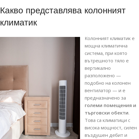
Какво представлява колонният
климатик
Колонният климатик е
мощна климатична
система, при която
вътрешното тяло е
вертикално
разположено —
подобно на колонен
вентилатор — и е
предназначено за
големи помещения и
търговски обекти
.
Това са климатици с
висока мощност, силен
въздушен дебит и