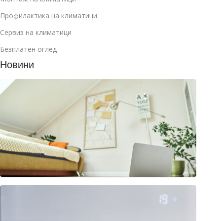
Профилактика на климатици
Сервиз на климатици
Безплатен оглед
Новини
Как д
избер
клима
за
манса
юли 2
2026
Клима
или
термо
– раз