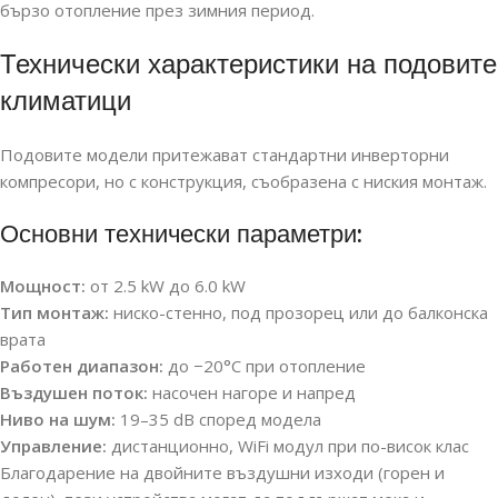
бързо отопление през зимния период.
Технически характеристики на подовите
климатици
Подовите модели притежават стандартни инверторни
компресори, но с конструкция, съобразена с ниския монтаж.
Основни технически параметри:
Мощност:
от 2.5 kW до 6.0 kW
Тип монтаж:
ниско-стенно, под прозорец или до балконска
врата
Работен диапазон:
до −20°C при отопление
Въздушен поток:
насочен нагоре и напред
Ниво на шум:
19–35 dB според модела
Управление:
дистанционно, WiFi модул при по-висок клас
Благодарение на двойните въздушни изходи (горен и