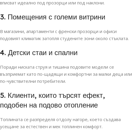
вписват идеално под прозорци или под наклони.
3. Помещения с големи витрини
В магазини, апартаменти с френски прозорци и офиси
подовият климатик затопля студените зони около стъклата.
4. Детски стаи и спални
Поради ниската струя и тишина подовите модели се
възприемат като по-щадящи и комфортни за малки деца или
по-чувствителни потребители.
5. Клиенти, които търсят ефект,
подобен на подово отопление
Топлината се разпределя отдолу нагоре, което създава
усещане за естествен и мек топлинен комфорт.