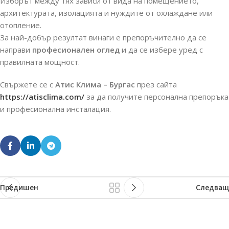
Изборът между тях зависи от вида на помещението,
архитектурата, изолацията и нуждите от охлаждане или
отопление.
За най-добър резултат винаги е препоръчително да се
направи
професионален оглед
и да се избере уред с
правилната мощност.
Свържете се с
Атис Клима – Бургас
през сайта
https://atisclima.com/
за да получите персонална препоръка
и професионална инсталация.
Предишен
Следващ